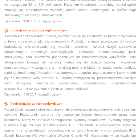
wynoszącą od 50 do 300 milimetrów. Poza tym w zakresie sposobów naszej spółki
znajduje się zaopatrywanie wysokiej jakości części zamiennych, a oprócz tego
stosowanych do sprzętu budowlanych.
Data dodania: 24 04 2016 ·
szczegóły wpisu »
profesjonalne płyty styropianowe eps »
Kielecka przedsiębiorstwo Enerpor, należąca do grupy kapitałowej O-press to wytwórca
a także sprzedawca płyt styropianowych. Artykuły, trafiające przeważnie do branży
budowlanej, charakteryzują się wysokim poziomem jakości dzięki stosowaniu
sprawdzonych technologii produkcyjnych (całkowicie zmechanizowany park
maszynowy) oraz surowców pochodzących od renomowanaych wytwórców. Płyty
styropianowe Enerpor do perfekcji nadają się do izolacji cieplnej i wypełnień
konstrukcyjnych, w związku z tym znajdują można je kłaść na fasady, dachy, podłogi,
parkingi, fundamenty. Dokładna charakterystyka a oprócz tego parametry konkretnych
płyt są na stronie www. enerpor. pl. Szybko rozwijająca się przedsiębiorstwo Enerpor
swój szczęście zawdzięcza wieloletniemu doświadczeniu, doświadczonym
pracownikom, a oprócz tego krótkim terminom realizacji.
Data dodania: 10 02 2017 ·
szczegóły wpisu »
Profesjonalne żywice epoksydowe »
Ponad 20 lat naszego istnienia to doskonałe świadectwo jakości oferowanych przez nas
towarów. Bezustannie staramy się usprawniać jakość dostarczanych przez nas
produktów. Mamy w ofercie w szczególności systemy posadzkowe, systemy drogowe
a oprócz tego różnego gatunku żywice PT. Jeśli chodzi o produkowanie żywic to
opieramy ją na produktach pochodzących od takich firm jak Kronos worldwide INC,
Evonik Industries AG ewentualnie Wacker Chemie AG. Gwarantujemy, że każdy kto