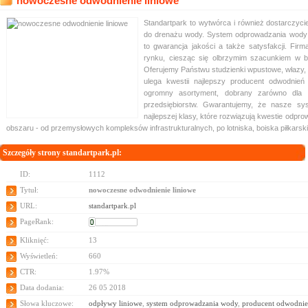
nowoczesne odwodnienie liniowe
Standartpark to wytwórca i również dostarczycie
do drenażu wody. System odprowadzania wody 
to gwarancja jakości a także satysfakcji. Firma
rynku, ciesząc się olbrzymim szacunkiem w br
Oferujemy Państwu studzienki wpustowe, włazy, 
ulega kwestii najlepszy producent odwodnień
ogromny asortyment, dobrany zarówno dla k
przedsiębiorstw. Gwarantujemy, że nasze s
najlepszej klasy, które rozwiązują kwestie odpr
obszaru - od przemysłowych kompleksów infrastrukturalnych, po lotniska, boiska piłkarskie
Szczegóły strony standartpark.pl:
ID:
1112
Tytuł:
nowoczesne odwodnienie liniowe
URL:
standartpark.pl
PageRank:
Kliknięć:
13
Wyświetleń:
660
CTR:
1.97%
Data dodania:
26 05 2018
Słowa kluczowe:
odpływy liniowe
,
system odprowadzania wody
,
producent odwodnie