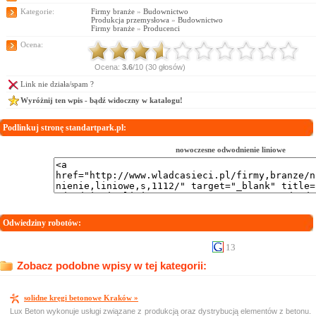
Kategorie:
Firmy branże
»
Budownictwo
Produkcja przemysłowa
»
Budownictwo
Firmy branże
»
Producenci
Ocena:
Ocena:
3.6
/10 (30 głosów)
Link nie działa/spam ?
Wyróżnij ten wpis - bądź widoczny w katalogu!
Podlinkuj stronę standartpark.pl:
nowoczesne odwodnienie liniowe
Odwiedziny robotów:
13
Zobacz podobne wpisy w tej kategorii:
solidne kręgi betonowe Kraków »
Lux Beton wykonuje usługi związane z produkcją oraz dystrybucją elementów z betonu.