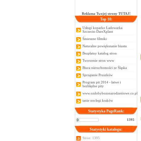
Reklama Twojej strony TUTAJ!
Top 10:
Usługi koparko Ładowarka
Szczecin-DareXplant
Śmieszne filmiki
Naturalne powiększanie biustu
Bezpłatny katalog stron
Tworzenie stron www
Biura nieruchomości ze Śląska
Sprzątanie Pruszków
Program pit 2014 - łatwe i
bezbłędne pity
www.ozdobybozonarodzeniowe.co.pl
tanie noclegi kraków
Statystyka PageRank:
1395
Statystyki katalogu:
Stron: 1395