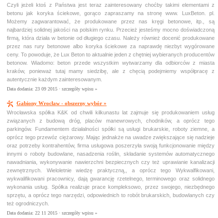
Czyli jeżeli ktoś z Państwa jest teraz zainteresowany choćby takimi elementami z
betonu jak koryka ściekowe, gorąco zapraszamy na stronę www. LuxBeton. pl.
Możemy zagwarantować, że produkowane przez nas kręgi betonowe, itp., są
najbardziej solidnej jakości na polskim rynku. Przecież jesteśmy mocno doświadczoną
firmą, która działa w betonie od długiego czasu. Należy również docenić produkowane
przez nas rury betonowe albo koryka ściekowe za naprawdę niezbyt wygórowane
ceny. To powoduje, że Lux Beton to aktualnie jeden z chętniej wybieranych producentów
betonow. Wiadomo: beton przede wszystkim wytwarzamy dla odbiorców z miasta
kraków, ponieważ tutaj mamy siedzibę, ale z chęcią podejmiemy współpracę z
autentycznie każdym zainteresowanym.
Data dodania: 23 09 2015 ·
szczegóły wpisu »
Gabiony Wrocław - obszerny wybór »
Wrocławska spółka K&K od chwili kilkunastu lat zajmuje się produkowaniem usług
związanych z budową dróg, placów manewrowych, chodników, a oprócz tego
parkingów. Fundamentem działalności spółki są usługi brukarskie, roboty ziemne, a
oprócz tego przewóz ciężarowy. Mając jednakże na uwadze zwiększające się nadzieje
oraz potrzeby kontrahentów, firma usługowa poszerzyła swoją funkcjonowanie między
innymi o roboty budowlane, nasadzenia roślin, składanie systemów automatycznego
nawadniania, wykonywanie nawierzchni bezpiecznych czy też uprawianie kanalizacji
zewnętrznych. Wieloletnie wiedzę praktyczną,, a oprócz tego Wykwalfikowani,
wykwalifikowani pracownicy, dają gwarancję rzetelnego, terminowego oraz solidnego
wykonania usług. Spółka realizuje prace kompleksowo, przez swojego, niezbędnego
sprzętu, a oprócz tego narzędzi, odpowiednich to robót brukarskich, budowlanych czy
też ogrodniczych.
Data dodania: 22 11 2015 ·
szczegóły wpisu »