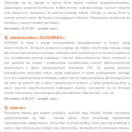
zdecyduje się na zakupy w naszej firmie będzie zupełnie usatysfakcjonowany.
Zapewniamy wsparcie techniczne, krótkie terminy realizacji dostaw naszych towarów
oraz elastyczne stanowisko do potrzeb każdego klienta. Zakupy w naszej firmie to
świetny pomysł nawet dla bardzo wymagających klientów. Namawiamy serdecznie do
kontaktu z naszym działem sprzedaży.
Data dodania: 20 03 2017 ·
szczegóły wpisu »
ochrona katodowa - ZUA KOREKO »
KOREKO to firma z ponad trzynastoletnim doświadczeniem w branży usług
antykorozyjnych. W naszej propozycji znajdują się między innymi tego rodzaju usługi
jak ocena zagrożenia korozyjnego, zabezpieczanie podziemnych konstrukcji stalowych
czy kompleksowa ochrona katodowa i również elektrochemiczna. Masz możliwość u
nas zamówić też projekt i zrealizowanie kompleksowej ochrony elektrochemicznej
podziemnych a także zakopcowanych zbiorników LPG. Za sprawą sporemu
doświadczeniu wszystkie nasze usługi realizujemy w sumie profesjonalnie stosując
przy tym zaawansowaną technologię a także sprzęt najwyższej klasy jaki dostępny jest
nie tylko na polskich jak a także zagranicznych rynkach. Z pełną propozycją firmy a
także naszymi dotychczasowymi realizacjami możesz zaznajomić się na firmowej
stronie internetowej, która dostępna jest pod adresem: http://koreko. com. pl/.
Data dodania: 19 08 2017 ·
szczegóły wpisu »
taśma pp »
Pakowanie towaru jest etapem produkcji, wskutek tego również istnieje nieustanne
zapotrzebowanie na folie i również taśmy, które umożliwiają odpowiednie
zabezpieczenie całego towaru. Firma Mac-Graf jest spółką, która para się produkcją a
oprócz tego dystrybucją różnego typu akcesoriów, niezbędnych do pakowania towaru.