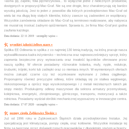
Taśma pp, zapinki, folia pęcherzykowa... to wyłącznie jedne z nielicznych produktów,
dostępnych w propozycji Mac-Graf. Nie są one drogie, lecz charakteryzują się bardzo
wysoką jakością. Jest to jeden z powodów dla których przedsiębiorstwo Mac-Graf od
wielu lat ma długą listę stałych klientów, którzy zawsze są zadowoleni ze współpracy.
Wszystkie zamówienia składane do Mac-Graf są terminowo realizowane, aby nabywca
nie musiał się troskać żadnymi opóźnieniami. Sprawia to, że firma Mac-Graf jest godna
zaufania każdego.
Data dodania: 22 11 2019 ·
szczegóły wpisu »
wysokiej jakości żeliwo szare »
Spółka EE Odlewnia to spółka z co najmniej 130 letnią tradycją, na którą pracuje nasza
wykwalifikowana kadra inżyniersko – techniczna oraz najnowocześniejszy sprzęt, który
zapewnia bezpieczne przy wytwarzaniu oraz trwałość łączników oferowane przez
naszą spółkę. W ofercie posiadamy różnorakie kolanka, mufy, nyple, redukcje,
śrubunki, trójniki, korki lub zaślepki oraz co niemiara innych. W wymienionych ofertach
można zakupić czarne czy też ocynkowane wykonane z żeliwa ciągliwego.
Proponujemy również precyzyjne odlewy, które składają się ze staliwa węglowego,
niskostopowego a oprócz tego wysokostopowego i z metali nieżelaznych takich jak
stopy miedzi. Produkujemy odlewy maszynowe dla sektora armatury przemysłowej,
kolejnictwa, energetyki, zbrojeniowego, górniczego, transportu, motoryzacji a także
rolnictwa. Posiadamy wydział obróbki mechanicznej wyposażony w innowacyjne centra.
Data dodania: 17 07 2020 ·
szczegóły wpisu »
pompy ciepła Ząbkowice Śląskie »
Już od 1996 roku w Ząbkowicach Śląskich działa przedsiębiorstwo Instalux. Jej
specjalizacją jest klimatyzacja, pompy ciepła, oraz kotłownie. Wszystkie instalacje tej
firmy są tworzone przez doświadczonych pracowników z długoletnim stażem w branży.