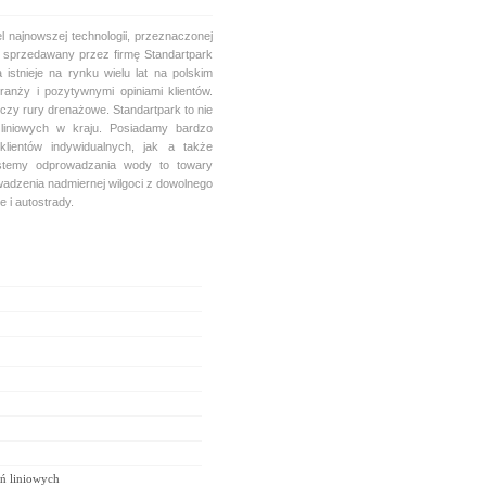
l najnowszej technologii, przeznaczonej
sprzedawany przez firmę Standartpark
 istnieje na rynku wielu lat na polskim
anży i pozytywnymi opiniami klientów.
czy rury drenażowe. Standartpark to nie
 liniowych w kraju. Posiadamy bardzo
lientów indywidualnych, jak a także
ystemy odprowadzania wody to towary
owadzenia nadmiernej wilgoci z dowolnego
 i autostrady.
ń liniowych