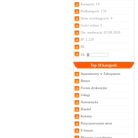
Kategorii: 19
Podkategorii: 170
Stron oczekujących: 0
Gości online: 1
Ost. moderacja: 03.08.2026
IP: 1,220
BL:
PR:
Top 10 kategorii:
Apartamenty w Zakopanem
Biznes
Forum dyskusyjne
Usługi
Automatyka
Handel
Kobiety
Pozycjonowanie stron
E-biznes
Maszyny i urządzenia