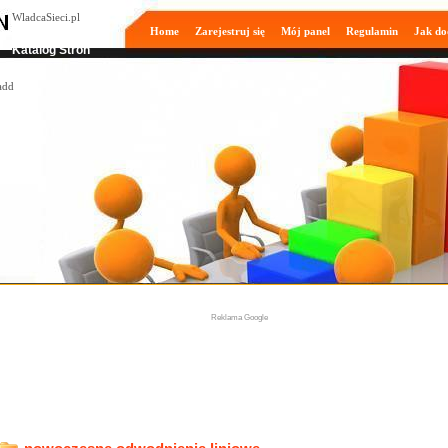
WladcaSieci.pl
Home
Zarejestruj się
Mój panel
Regulamin
Jak do
Moderowany
Katalog Stron
Reklama Google