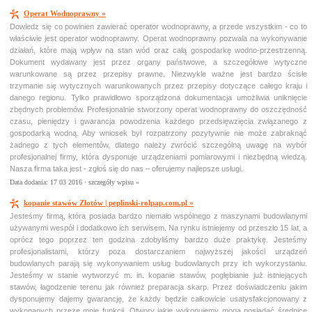
Operat Wodnoprawny »
Dowiedz się co powinien zawierać operator wodnoprawny, a przede wszystkim - co to
właściwie jest operator wodnoprawny. Operat wodnoprawny pozwala na wykonywanie
działań, które mają wpływ na stan wód oraz całą gospodarkę wodno-przestrzenną.
Dokument wydawany jest przez organy państwowe, a szczegółowe wytyczne
warunkowane są przez przepisy prawne. Niezwykle ważne jest bardzo ścisłe
trzymanie się wytycznych warunkowanych przez przepisy dotyczące całego kraju i
danego regionu. Tylko prawidłowo sporządzona dokumentacja umożliwia uniknięcie
zbędnych problemów. Profesjonalnie stworzony operat wodnoprawny do oszczędność
czasu, pieniędzy i gwarancja powodzenia każdego przedsięwzięcia związanego z
gospodarką wodną. Aby wniosek był rozpatrzony pozytywnie nie może zabraknąć
żadnego z tych elementów, dlatego należy zwrócić szczególną uwagę na wybór
profesjonalnej firmy, która dysponuje urządzeniami pomiarowymi i niezbędną wiedzą.
Nasza firma taka jest - zgłoś się do nas – oferujemy najlepsze usługi.
Data dodania: 17 03 2016 ·
szczegóły wpisu »
kopanie stawów Złotów | peplinski-rolpap.com.pl »
Jesteśmy firmą, która posiada bardzo niemało wspólnego z maszynami budowlanymi
używanymi wespół i dodatkowo ich serwisem. Na rynku istniejemy od przeszło 15 lat, a
oprócz tego poprzez ten godzina zdobyliśmy bardzo duże praktykę. Jesteśmy
profesjonalistami, którzy poza dostarczaniem najwyższej jakości urządzeń
budowlanych parają się wykonywaniem usług budowlanych przy ich wykorzystaniu.
Jesteśmy w stanie wytworzyć m. in. kopanie stawów, pogłębianie już istniejących
stawów, łagodzenie terenu jak również preparacja skarp. Przez doświadczeniu jakim
dysponujemy dajemy gwarancję, że każdy będzie całkowicie usatysfakcjonowany z
wykonanych przeze mnie funkcji. Otwory jakie wykonujemy mogą posiadać średnice