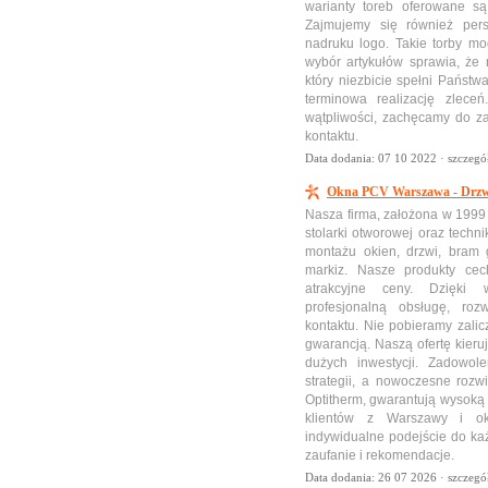
warianty toreb oferowane są
Zajmujemy się również perso
nadruku logo. Takie torby m
wybór artykułów sprawia, że 
który niezbicie spełni Państw
terminowa realizację zlece
wątpliwości, zachęcamy do za
kontaktu.
Data dodania: 07 10 2022 ·
szczegó
Okna PCV Warszawa - Drz
Nasza firma, założona w 1999
stolarki otworowej oraz techn
montażu okien, drzwi, bram ga
markiz. Nasze produkty cech
atrakcyjne ceny. Dzięki 
profesjonalną obsługę, ro
kontaktu. Nie pobieramy zalic
gwarancją. Naszą ofertę kieru
dużych inwestycji. Zadowole
strategii, a nowoczesne rozwi
Optitherm, gwarantują wysoką 
klientów z Warszawy i ok
indywidualne podejście do każ
zaufanie i rekomendacje.
Data dodania: 26 07 2026 ·
szczegó