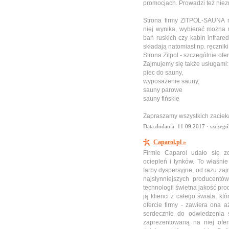
promocjach. Prowadzi też niezm
Strona firmy ZITPOL-SAUNA n
niej wynika, wybierać można
bań ruskich czy kabin infra
składają natomiast np. ręczniki
Strona Zitpol - szczególnie of
Zajmujemy się także usługami
piec do sauny,
wyposażenie sauny,
sauny parowe
sauny fińskie
Zapraszamy wszystkich zacieka
Data dodania: 11 09 2017 ·
szczegó
Caparol.pl »
Firmie Caparol udało się z
ociepleń i tynków. To właśni
farby dyspersyjne, od razu zajm
najsłynniejszych producentó
technologii świetna jakość pr
ją klienci z całego świata, k
ofercie firmy - zawiera ona
serdecznie do odwiedzenia s
zaprezentowaną na niej ofer