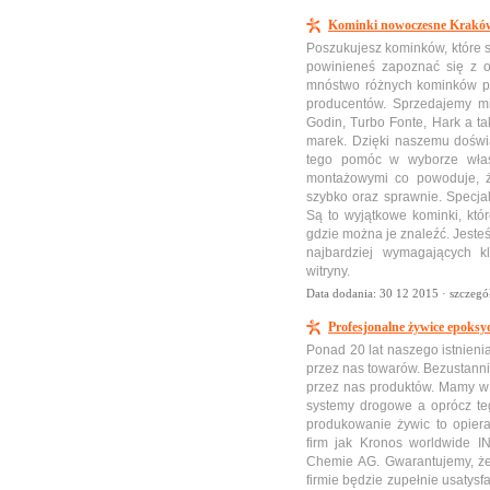
Kominki nowoczesne Kraków
Poszukujesz kominków, które s
powinieneś zapoznać się z of
mnóstwo różnych kominków pr
producentów. Sprzedajemy mi
Godin, Turbo Fonte, Hark a t
marek. Dzięki naszemu doświ
tego pomóc w wyborze właś
montażowymi co powoduje, 
szybko oraz sprawnie. Specjal
Są to wyjątkowe kominki, któ
gdzie można je znaleźć. Jeste
najbardziej wymagających k
witryny.
Data dodania: 30 12 2015 ·
szczegó
Profesjonalne żywice epoks
Ponad 20 lat naszego istnieni
przez nas towarów. Bezustanni
przez nas produktów. Mamy w
systemy drogowe a oprócz te
produkowanie żywic to opier
firm jak Kronos worldwide I
Chemie AG. Gwarantujemy, że
firmie będzie zupełnie usatys