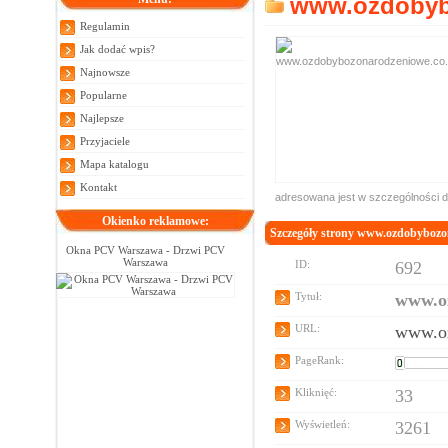
www.ozdobyb
Regulamin
Jak dodać wpis?
Najnowsze
Popularne
Najlepsze
Przyjaciele
Mapa katalogu
Kontakt
adresowana jest w szczególności 
Okienko reklamowe:
Szczegóły strony www.ozdobybozo
Okna PCV Warszawa - Drzwi PCV
Warszawa
ID:
692
Tytuł:
www.o
URL:
www.oz
PageRank:
Kliknięć:
33
Wyświetleń:
3261