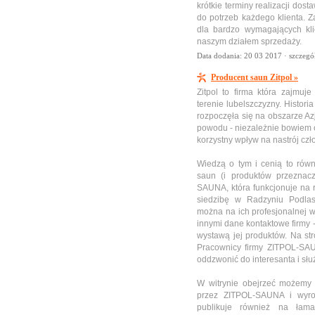
krótkie terminy realizacji do
do potrzeb każdego klienta. Z
dla bardzo wymagających kl
naszym działem sprzedaży.
Data dodania: 20 03 2017 ·
szczegó
Producent saun Zitpol »
Zitpol to firma która zajmuj
terenie lubelszczyzny. Histor
rozpoczęła się na obszarze Azj
powodu - niezależnie bowiem o
korzystny wpływ na nastrój czł
Wiedzą o tym i cenią to rów
saun (i produktów przeznac
SAUNA, która funkcjonuje na r
siedzibę w Radzyniu Podla
można na ich profesjonalnej w
innymi dane kontaktowe firmy 
wystawą jej produktów. Na str
Pracownicy firmy ZITPOL-SAU
oddzwonić do interesanta i sł
W witrynie obejrzeć możemy t
przez ZITPOL-SAUNA i wyro
publikuje również na łam