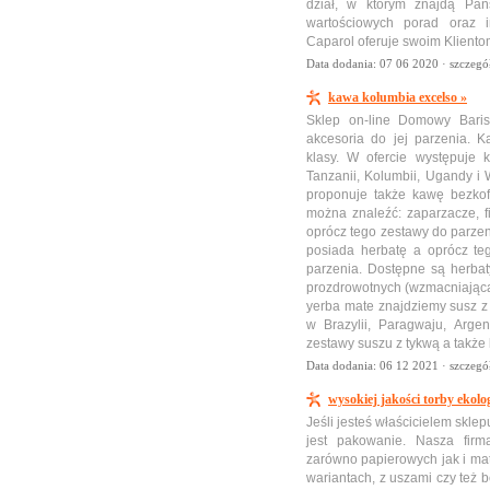
dział, w którym znajdą Pańs
wartościowych porad oraz in
Caparol oferuje swoim Kliento
Data dodania: 07 06 2020 ·
szczegó
kawa kolumbia excelso »
Sklep on-line Domowy Baris
akcesoria do jej parzenia. K
klasy. W ofercie występuje k
Tanzanii, Kolumbii, Ugandy i
proponuje także kawę bezko
można znaleźć: zaparzacze, f
oprócz tego zestawy do parze
posiada herbatę a oprócz te
parzenia. Dostępne są herba
prozdrowotnych (wzmacniająca,
yerba mate znajdziemy susz z
w Brazylii, Paragwaju, Arge
zestawy suszu z tykwą a także 
Data dodania: 06 12 2021 ·
szczegó
wysokiej jakości torby ekolo
Jeśli jesteś właścicielem sklep
jest pakowanie. Nasza firm
zarówno papierowych jak i ma
wariantach, z uszami czy też b