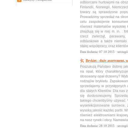
odbiorcami hurtowymi na obsza
Finlandii, Norwegii, Niemcze
towary są sprawdzone popr
Prowadzimy sprzedaż na strona
celu zaspokojenie konsumen
również materiałów wysokiej 
znajdują się w niej m. in. : f
rzecz zwierząt, parawany,
odblaskowe a także niemało
stałej współpracy, oraz klien
Data dodania: 07 10 2015 ·
szczegó
Brykiet - duży asortyment, 
Poszukują Państwo dobrej ja
na opał, który charakteryzuj
stosowany opał drzewny? Wybie
rodzajów brykietu. Zapakowan
sprzedajemy w przystępnych c
dla stałych Klientów. Dla nas 
się dostosowujemy. Sprzeda
takiego chcielibyśmy używać.
wyselekcjonowane surowce, 
wysoką jakość każdej partii. 
również elektrowniami krajow
na nasz rynek i obcy. Namawi
Data dodania: 28 10 2015 ·
szczegó