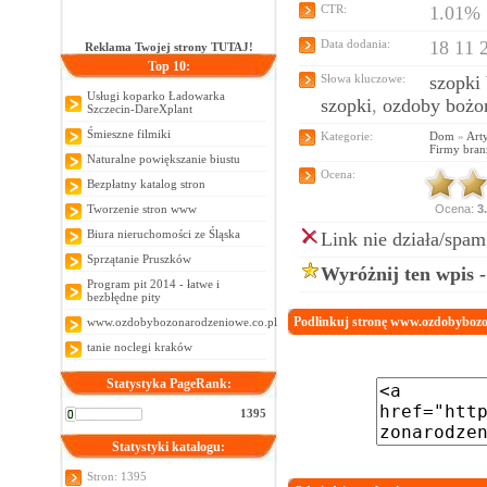
CTR:
1.01%
Data dodania:
18 11 
Reklama Twojej strony TUTAJ!
Top 10:
Słowa kluczowe:
szopki
Usługi koparko Ładowarka
szopki
,
ozdoby bożo
Szczecin-DareXplant
Śmieszne filmiki
Kategorie:
Dom
»
Art
Firmy bran
Naturalne powiększanie biustu
Ocena:
Bezpłatny katalog stron
Tworzenie stron www
Ocena:
3
Biura nieruchomości ze Śląska
Link nie działa/spam
Sprzątanie Pruszków
Wyróżnij ten wpis 
Program pit 2014 - łatwe i
bezbłędne pity
Podlinkuj stronę www.ozdobybozo
www.ozdobybozonarodzeniowe.co.pl
tanie noclegi kraków
Statystyka PageRank:
1395
Statystyki katalogu:
Stron: 1395