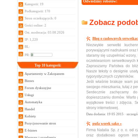
Odwiedziny robotów:
Kategorii: 19
Podkategorii: 170
Stron oczekujących: 0
Zobacz podobn
Gości online: 2
Ost. moderacja: 03.08.2026
Blog o cudownych serwetkac
IP: 1,220
Niezwykłe serwetki kuche
BL:
porywającymi nadrukami oraz t
PR:
staramy się uzupełniać wzory,
oczekiwaniom serwetkowych k
Top 10 kategorii:
Zapraszamy Państwa do bliż
Nasze teksty o designie usat
Apartamenty w Zakopanem
rygorystycznych czytelników.
Biznes
Jeśli właśnie brakuje wam p
swojego mieszkania, tutaj z p
Forum dyskusyjne
Serdecznie zachęcamy do 
Usługi
dopieszczaniu domów. Warto po
Automatyka
wyjątkowe treści i zdjęcia. 
strony internetowej.
Handel
Data dodania: 19 05 2015 ·
szczegó
Kobiety
Pozycjonowanie stron
pufa worek sako »
Firma Natalia Sp. z o. o. od 
E-biznes
oraz dodatkowo ogrom inn
Maszyny i urządzenia