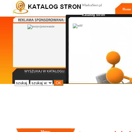
WladcaSieci.pl
Home
Moderowany
Katalog Stron
Menu: