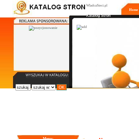
WladcaSieci.pl
Home
Moderowany
Katalog Stron
Menu: