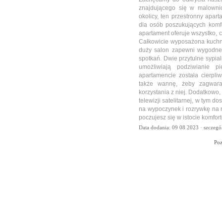
znajdującego się w malowni
okolicy, ten przestronny apar
dla osób poszukujących komf
apartament oferuje wszystko, 
Całkowicie wyposażona kuchni
duży salon zapewni wygodne 
spotkań. Dwie przytulne sypia
umożliwiają podziwianie 
apartamencie została cierpl
także wannę, żeby zagwara
korzystania z niej. Dodatkowo
telewizji satelitarnej, w tym 
na wypoczynek i rozrywkę na
poczujesz się w istocie komfor
Data dodania: 09 08 2023 ·
szczegó
Po