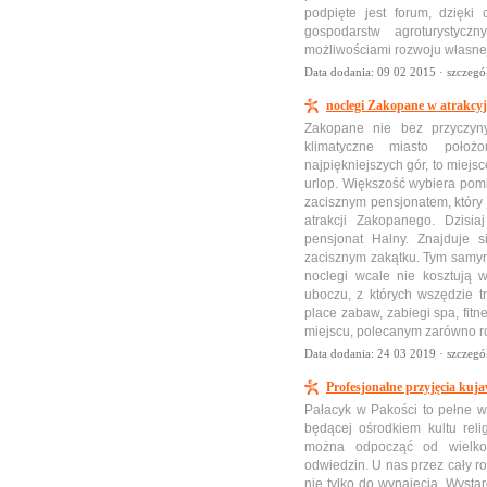
podpięte jest forum, dzięki
gospodarstw agroturystycz
możliwościami rozwoju własnej 
Data dodania: 09 02 2015 ·
szczegó
noclegi Zakopane w atrakcy
Zakopane nie bez przyczyny
klimatyczne miasto poło
najpiękniejszych gór, to miejs
urlop. Większość wybiera po
zacisznym pensjonatem, który 
atrakcji Zakopanego. Dzisi
pensjonat Halny. Znajduje
zacisznym zakątku. Tym samym
noclegi wcale nie kosztują 
uboczu, z których wszędzie 
place zabaw, zabiegi spa, fit
miejscu, polecanym zarówno ro
Data dodania: 24 03 2019 ·
szczegó
Profesjonalne przyjęcia kuj
Pałacyk w Pakości to pełne w
będącej ośrodkiem kultu reli
można odpocząć od wielko
odwiedzin. U nas przez cały r
nie tylko do wynajęcia. Wysta