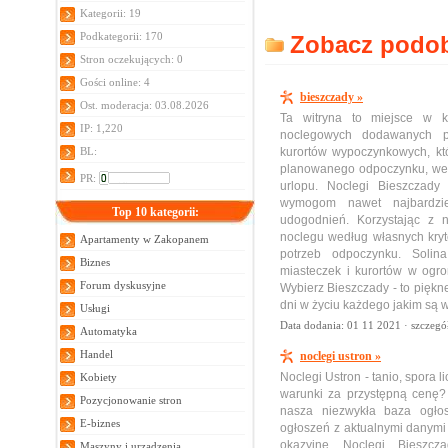
Kategorii: 19
Podkategorii: 170
Zobacz podobn
Stron oczekujących: 0
Gości online: 4
bieszczady »
Ost. moderacja: 03.08.2026
Ta witryna to miejsce w k
IP: 1,220
noclegowych dodawanych prz
BL:
kurortów wypoczynkowych, kt
planowanego odpoczynku, we
PR:
urlopu. Noclegi Bieszczady 
wymogom nawet najbardzie
Top 10 kategorii:
udogodnień. Korzystając z 
noclegu według własnych kry
Apartamenty w Zakopanem
potrzeb odpoczynku. Solin
Biznes
miasteczek i kurortów w ogr
Forum dyskusyjne
Wybierz Bieszczady - to piękn
dni w życiu każdego jakim są 
Usługi
Data dodania: 01 11 2021 ·
szczegó
Automatyka
Handel
noclegi ustron »
Noclegi Ustron - tanio, spora 
Kobiety
warunki za przystępną cenę?
Pozycjonowanie stron
nasza niezwykła baza ogło
E-biznes
ogłoszeń z aktualnymi danymi 
okazyjne Noclegi Bieszcz
Maszyny i urządzenia