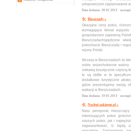
urlopowiczom zaplanowanie wyj
Data dodania: 28 02 2013 ·
szczegó
Bieszczady »
Okazyjne ceny pokoi, różnor
wzmagające klimat wyjazdu 
gospodarzem zapewnią Pańs
Bieszczadachspędzone wła
pokochacie Bieszczady i regu
rejony Polski.
Wczasy w Bieszczadach to ide
sobie wszechobecne walory p
ciekawą turystycznie częścią 
to są obfite w te specyficz
dodatkowe turystyczne atrak
gdzie prezentujemy swoją of
wakacji w Bieszczadach.
Data dodania: 19 05 2013 ·
szczegó
Noclegi zakinem.pl »
Nasz pensjonat, mieszczący
interesujących pokoi gościn
naszych pokoi, jak i najwyż
zagwarantować, iż będą us
warunków. Zadowolenie na