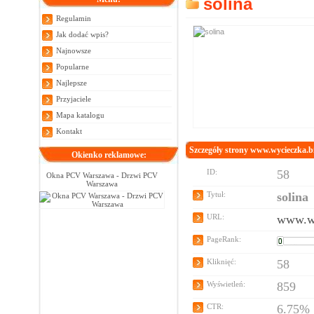
solina
Regulamin
Jak dodać wpis?
Najnowsze
Popularne
Najlepsze
Przyjaciele
Mapa katalogu
Kontakt
Szczegóły strony www.wycieczka.bi
Okienko reklamowe:
ID:
58
Okna PCV Warszawa - Drzwi PCV
Warszawa
Tytuł:
solina
URL:
www.wy
PageRank:
Kliknięć:
58
Wyświetleń:
859
CTR:
6.75%