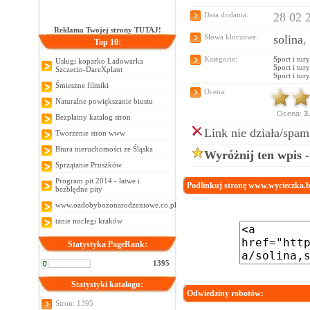
Data dodania:
28 02 
Reklama Twojej strony TUTAJ!
Słowa kluczowe:
solina
,
Top 10:
Kategorie:
Sport i tur
Usługi koparko Ładowarka
Sport i tur
Szczecin-DareXplant
Sport i tur
Śmieszne filmiki
Ocena:
Naturalne powiększanie biustu
Ocena:
3
Bezpłatny katalog stron
Link nie działa/spam
Tworzenie stron www
Biura nieruchomości ze Śląska
Wyróżnij ten wpis 
Sprzątanie Pruszków
Program pit 2014 - łatwe i
Podlinkuj stronę www.wycieczka.bi
bezbłędne pity
www.ozdobybozonarodzeniowe.co.pl
tanie noclegi kraków
Statystyka PageRank:
1395
Statystyki katalogu:
Odwiedziny robotów:
Stron: 1395