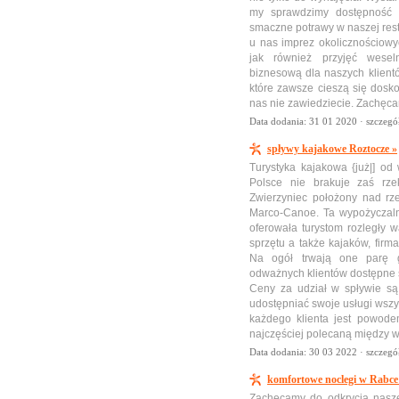
my sprawdzimy dostępność 
smaczne potrawy w naszej res
u nas imprez okolicznościowy
jak również przyjęć wesel
biznesową dla naszych klient
które zawsze cieszą się dosk
nas nie zawiedziecie. Zachęc
Data dodania: 31 01 2020 ·
szczegó
spływy kajakowe Roztocze »
Turystyka kajakowa {już|] od 
Polsce nie brakuje zaś rze
Zwierzyniec położony nad rz
Marco-Canoe. Ta wypożyczaln
oferowała turystom rozległy
sprzętu a także kajaków, fir
Na ogół trwają one parę g
odważnych klientów dostępne 
Ceny za udział w spływie są
udostępniać swoje usługi wszy
każdego klienta jest powode
najczęściej polecaną między w
Data dodania: 30 03 2022 ·
szczegó
komfortowe noclegi w Rabce
Zachęcamy do odkrycia nasz