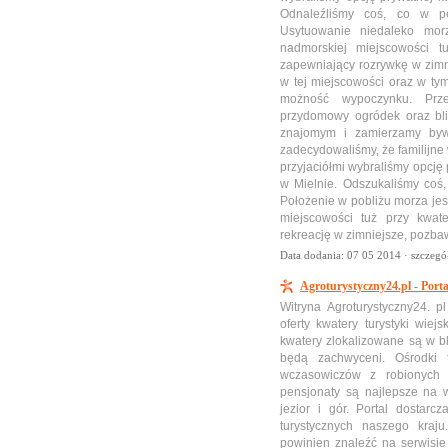
Odnaleźliśmy coś, co w p
Usytuowanie niedaleko mor
nadmorskiej miejscowości t
zapewniający rozrywkę w zim
w tej miejscowości oraz w tym
możność wypoczynku. Prze
przydomowy ogródek oraz bli
znajomym i zamierzamy byw
zadecydowaliśmy, że familijn
przyjaciółmi wybraliśmy opcję
w Mielnie. Odszukaliśmy co
Położenie w pobliżu morza jes
miejscowości tuż przy kwate
rekreację w zimniejsze, pozba
Data dodania: 07 05 2014 ·
szczegó
Agroturystyczny24.pl - Port
Witryna Agroturystyczny24. p
oferty kwatery turystyki wiej
kwatery zlokalizowane są w b
będą zachwyceni. Ośrodki t
wczasowiczów z robionych 
pensjonaty są najlepsze na 
jezior i gór. Portal dostarc
turystycznych naszego kraju
powinien znaleźć na serwisie 