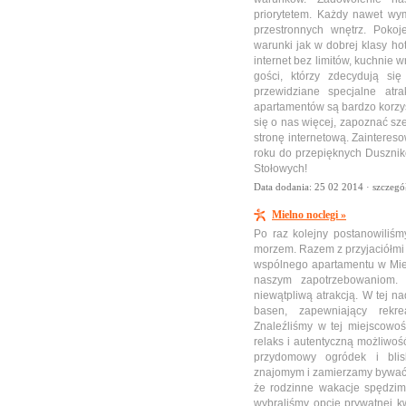
priorytetem. Każdy nawet wy
przestronnych wnętrz. Pokoj
warunki jak w dobrej klasy ho
internet bez limitów, kuchnie 
gości, którzy zdecydują s
przewidziane specjalne atr
apartamentów są bardzo korzys
się o nas więcej, zapoznać sz
stronę internetową. Zaintere
roku do przepięknych Duszni
Stołowych!
Data dodania: 25 02 2014 ·
szczegó
Mielno noclegi »
Po raz kolejny postanowiliśm
morzem. Razem z przyjaciółmi 
wspólnego apartamentu w Miel
naszym zapotrzebowaniom. 
niewątpliwą atrakcją. W tej n
basen, zapewniający rekre
Znaleźliśmy w tej miejscowo
relaks i autentyczną możliwoś
przydomowy ogródek i blis
znajomym i zamierzamy bywać t
że rodzinne wakacje spędzi
wybraliśmy opcję prywatnej k