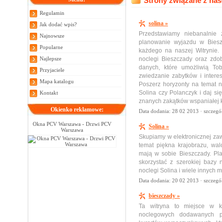
Strony związane z hasł
Regulamin
solina »
Jak dodać wpis?
Przedstawiamy niebanalnie
Najnowsze
planowanie wyjazdu w Biesz
Popularne
każdego na naszej Witrynie. 
Najlepsze
noclegi Bieszczady oraz zdo
danych, które umożliwią To
Przyjaciele
zwiedzanie zabytków i intere
Mapa katalogu
Poszerz horyzonty na temat n
Solina czy Polanczyk i daj si
Kontakt
znanych zakątków wspaniałej k
Okienko reklamowe:
Data dodania: 28 02 2013 ·
szczegó
Okna PCV Warszawa - Drzwi PCV
Solina »
Warszawa
Skupiamy w elektronicznej zaw
temat piękna krajobrazu, wal
mają w sobie Bieszczady. Pl
skorzystać z szerokiej bazy 
noclegi Solina i wiele innych 
Data dodania: 20 02 2013 ·
szczegó
bieszczady »
Ta witryna to miejsce w k
noclegowych dodawanych prz