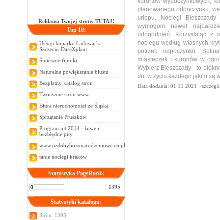
kurortów wypoczynkowych, kt
planowanego odpoczynku, we
urlopu. Noclegi Bieszczady 
Reklama Twojej strony TUTAJ!
wymogom nawet najbardzie
Top 10:
udogodnień. Korzystając z 
noclegu według własnych kry
Usługi koparko Ładowarka
Szczecin-DareXplant
potrzeb odpoczynku. Solin
miasteczek i kurortów w ogr
Śmieszne filmiki
Wybierz Bieszczady - to piękn
Naturalne powiększanie biustu
dni w życiu każdego jakim są 
Bezpłatny katalog stron
Data dodania: 01 11 2021 ·
szczegó
Tworzenie stron www
Biura nieruchomości ze Śląska
Sprzątanie Pruszków
Program pit 2014 - łatwe i
bezbłędne pity
www.ozdobybozonarodzeniowe.co.pl
tanie noclegi kraków
Statystyka PageRank:
1395
Statystyki katalogu:
Stron: 1395