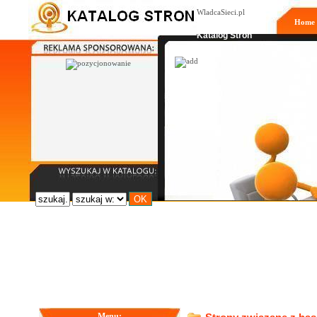
WladcaSieci.pl
Home
Moderowany
Katalog Stron
Menu: