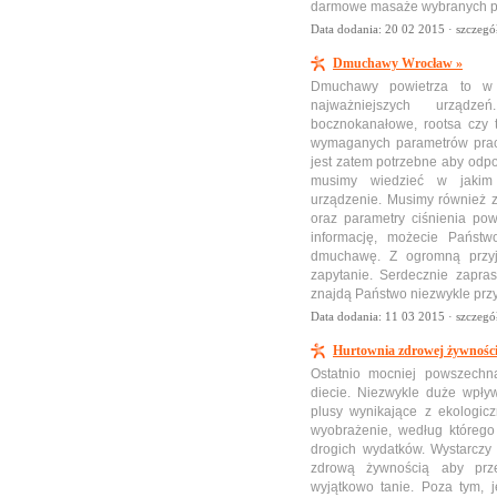
darmowe masaże wybranych par
Data dodania: 20 02 2015 ·
szczegó
Dmuchawy Wrocław »
Dmuchawy powietrza to w 
najważniejszych urządz
bocznokanałowe, rootsa czy
wymaganych parametrów prac
jest zatem potrzebne aby odp
musimy wiedzieć w jakim 
urządzenie. Musimy również z
oraz parametry ciśnienia po
informację, możecie Państw
dmuchawę. Z ogromną przy
zapytanie. Serdecznie zapra
znajdą Państwo niezwykle prz
Data dodania: 11 03 2015 ·
szczegó
Hurtownia zdrowej żywności
Ostatnio mocniej powszech
diecie. Niezwykle duże wpły
plusy wynikające z ekologic
wyobrażenie, według któreg
drogich wydatków. Wystarczy
zdrową żywnością aby prze
wyjątkowo tanie. Poza tym, 