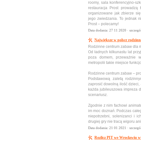
roomy, sala konferencyjno-sz
restauracja Prost prowadzą 
organizowane jak zbierze si
jego zwiedzania. To jednak n
Prost – polecamy!
Data dodania: 27 11 2020 ·
szczegó
Największe w polsce rodzinn
Rodzinne centrum zabaw dla n
Od ładnych kilkunastu lat przy
poza domem, przeważnie w
metropolii takie miejsce funkcj
Rodzinne centrum zabaw – pro
Podstawową zaletą rodzinny
zaprosić dowolną ilość dzieci,
każda jubileuszowa impreza 
scenariusz.
Zgodnie z nim fachowi animat
im moc doznań. Podczas całeg
niepotrzebni, solenizanci i 
drugiej gry nie tracą wigoru an
Data dodania: 21 01 2021 ·
szczegó
Rozlicz PIT we Wrocławiu w