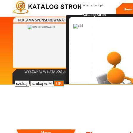
WladcaSieci.pl
Home
Moderowany
Katalog Stron
Menu: