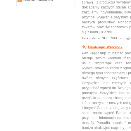
sprawę, iż produkcja wyrobów 
dokładamy każdych starań ab
traktujemy indywidualnie, dl
przynosi wyłącznie satysfakcj
naszych produktów. Ponadt
towarów oraz świadczonych pr
się z nami już dziś!
Data dodania: 30 09 2014 ·
szczegó
Fizjoterapia Wrocław »
Pan Kręgosłup to bardzo pręż
oferuje swoim klientom różn
usługi fizjoterapii oraz re
wykwalifikowana kadra z ogr
różnego typu schorzeniami i 
dwóch różnych częściach W
Oczywiście dla chętnych o
przyjechać wprost do Twojego 
pracujesz! Wszystkich bardz
przejścia na naszą stronę int
która skorzysta z naszych usł
i innych! Gorąco zachęcamy r
społecznościowych! Bardzo
przydatne informacje na temat 
masaży. Ponadto napotkać m
bardzo atrakcyjne nagrody, taki