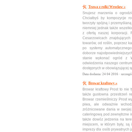
Trawa z rolki Wrocław »
Snujesz marzenia o ogrodzi
Chciałbyś by kompozycje roś
tworzyły spójną i przemyślaną
niemniej jednak także wszelki
z ofertą naszej korporacji.
Cesarzowicach znajdujących 
towarów, od roślin, poprzez k
po systemy automatycznego
doborze najodpowiedniejszych
stanie wykonać ogród z W
odwiedzenia naszego centrum 
dostępnych w obowiązującej s
Data dodania: 24 04 2016 ·
szczegó
Browar kraftowy »
Browar kraftowy Prost to nie 
także gustowna przestrzeń r
Browar rzemieślniczy Prost w
piwa, ale odważnie wchod
zróżnicowane dania w swojej r
cateringową pod zewnętrzne im
także dowóz jedzenia na teren
miejscem, w którym były, są
imprezy dla osób prywatnych jak