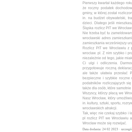
Pierwszy kwartał każdego roku
że roczny podatek dochodow
gminy, w której został rozlicz
in. na budżet obywatelski, tr
dzieci. Dlatego jeśli mieszka
Śląska rozlicz PIT we Wrocław
Nie trzeba być tu zameldowa
wrocławski adres zamieszkan
zamieszkania wcześniejszy ur
Rozlicz PIT we Wrocławiu z 
wroclaw. pl. Z nim szybko i p
niezależnie od tego, jakie miał
Ci ulgi i odliczenia. Darm
przygotowuje roczną deklarac
ale także ułatwia przesłać 
bezpieczne i szybkie roczne 
podatników rozliczających się
także dla osób, które samotni
Wszyscy, którzy płacą we Wro
Nasz Wrocław, który umożliwia
in. kultury, sztuki, sportu, roz
wrocławskich atrakcji.
Tak, więc nie czekaj szybko i
pl rozlicz PIT we Wrocławiu a
Wrocław może się rozwijać.
Data dodania: 24 02 2023 ·
szczegó