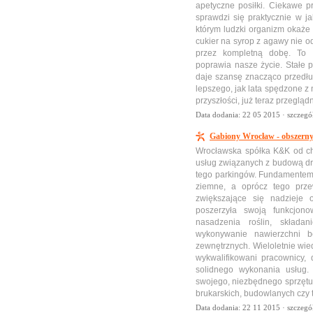
apetyczne posiłki. Ciekawe p
sprawdzi się praktycznie w ja
którym ludzki organizm okaże 
cukier na syrop z agawy nie 
przez kompletną dobę. To 
poprawia nasze życie. Stałe 
daje szansę znacząco przedłuż
lepszego, jak lata spędzone z 
przyszłości, już teraz przeglą
Data dodania: 22 05 2015 ·
szczegó
Gabiony Wrocław - obszern
Wrocławska spółka K&K od chw
usług związanych z budową d
tego parkingów. Fundamentem d
ziemne, a oprócz tego prz
zwiększające się nadzieje 
poszerzyła swoją funkcjon
nasadzenia roślin, składa
wykonywanie nawierzchni be
zewnętrznych. Wieloletnie wie
wykwalifikowani pracownicy,
solidnego wykonania usług.
swojego, niezbędnego sprzętu,
brukarskich, budowlanych czy 
Data dodania: 22 11 2015 ·
szczegó