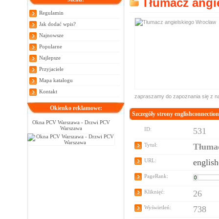
Tłumacz angi
Regulamin
Jak dodać wpis?
Najnowsze
Popularne
Najlepsze
Przyjaciele
Mapa katalogu
Kontakt
zapraszamy do zapoznania się z nas
Okienko reklamowe:
Szczegóły strony englishconnection
Okna PCV Warszawa - Drzwi PCV
Warszawa
ID:
531
Tytuł:
Tłumac
URL:
englis
PageRank:
Kliknięć:
26
Wyświetleń:
738