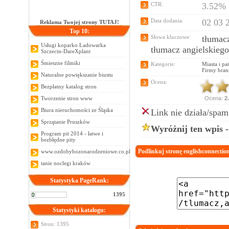
CTR:
3.52%
Data dodania:
02 03 
Reklama Twojej strony TUTAJ!
Top 10:
Słowa kluczowe:
tłumac
Usługi koparko Ładowarka
tłumacz angielskieg
Szczecin-DareXplant
Śmieszne filmiki
Kategorie:
Miasta i pa
Firmy bran
Naturalne powiększanie biustu
Ocena:
Bezpłatny katalog stron
Tworzenie stron www
Ocena:
2
Biura nieruchomości ze Śląska
Link nie działa/spam
Sprzątanie Pruszków
Wyróżnij ten wpis 
Program pit 2014 - łatwe i
bezbłędne pity
Podlinkuj stronę englishconnectio
www.ozdobybozonarodzeniowe.co.pl
tanie noclegi kraków
Statystyka PageRank:
1395
Statystyki katalogu:
Stron: 1395