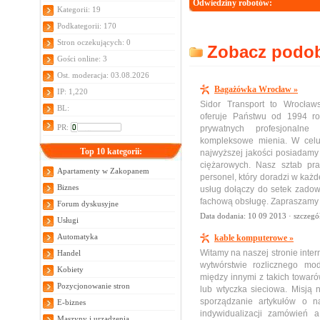
Odwiedziny robotów:
Kategorii: 19
Podkategorii: 170
Stron oczekujących: 0
Zobacz podobn
Gości online: 3
Ost. moderacja: 03.08.2026
Bagażówka Wrocław »
IP: 1,220
Sidor Transport to Wrocław
BL:
oferuje Państwu od 1994 ro
PR:
prywatnych profesjonalne
kompleksowe mienia. W celu 
Top 10 kategorii:
najwyższej jakości posiadamy
ciężarowych. Nasz sztab pra
Apartamenty w Zakopanem
personel, który doradzi w każd
Biznes
usług dołączy do setek zadow
fachową obsługę. Zapraszamy 
Forum dyskusyjne
Data dodania: 10 09 2013 ·
szczegó
Usługi
Automatyka
kable komputerowe »
Witamy na naszej stronie inter
Handel
wytwórstwie rozlicznego mod
Kobiety
między innymi z takich towar
Pozycjonowanie stron
lub wtyczka sieciowa. Misją 
sporządzanie artykułów o na
E-biznes
indywidualizacji zamówień 
Maszyny i urządzenia