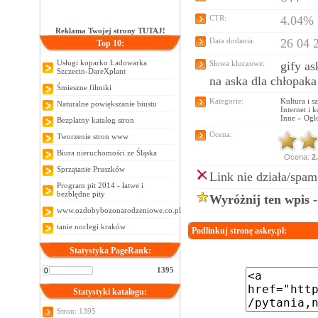
CTR:
4.04%
Reklama Twojej strony TUTAJ!
Data dodania:
26 04 
Top 10:
Usługi koparko Ładowarka
Słowa kluczowe:
gify as
Szczecin-DareXplant
na aska dla chłopaka
Śmieszne filmiki
Kategorie:
Kultura i s
Naturalne powiększanie biustu
Internet i 
Inne
»
Ogł
Bezpłatny katalog stron
Ocena:
Tworzenie stron www
Biura nieruchomości ze Śląska
Ocena:
2
Sprzątanie Pruszków
Link nie działa/spam
Program pit 2014 - łatwe i
bezbłędne pity
Wyróżnij ten wpis 
www.ozdobybozonarodzeniowe.co.pl
tanie noclegi kraków
Podlinkuj stronę askey.pl:
Statystyka PageRank:
1395
Statystyki katalogu:
Stron: 1395