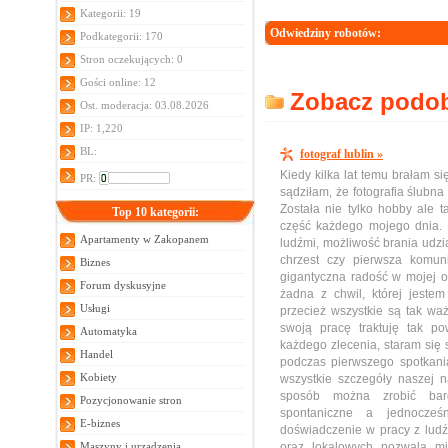
Kategorii: 19
Odwiedziny robotów:
Podkategorii: 170
Stron oczekujących: 0
Gości online: 12
Zobacz podobn
Ost. moderacja: 03.08.2026
IP: 1,220
BL:
fotograf lublin »
Kiedy kilka lat temu brałam si
PR:
sądziłam, że fotografia ślubn
Została nie tylko hobby ale t
Top 10 kategorii:
część każdego mojego dnia. M
Apartamenty w Zakopanem
ludźmi, możliwość brania udzi
chrzest czy pierwsza komuni
Biznes
gigantyczna radość w mojej o
Forum dyskusyjne
żadna z chwil, której jeste
Usługi
przecież wszystkie są tak wa
swoją pracę traktuję tak po
Automatyka
każdego zlecenia, staram się
Handel
podczas pierwszego spotkania
Kobiety
wszystkie szczegóły naszej 
sposób można zrobić bard
Pozycjonowanie stron
spontaniczne a jednocześn
E-biznes
doświadczenie w pracy z lud
Maszyny i urządzenia
oraz lokalowych pozwala m