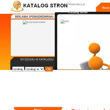
WladcaSieci.pl
Home
Moderowany
Katalog Stron
Menu: