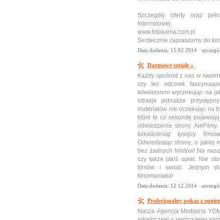
Szczegóły oferty oraz peł
Internetowej.
www.fotokoma.com.pl
Serdecznie zapraszamy do kon
Data dodania: 15 02 2014 ·
szczegó
Darmowe seriale »
Każdy spośród z nas w swoim ż
czy też odcinek fascynują
telewizorem wyczekując na jak
Istnieje jednakże przystęp
materiałów nie oczekując na t
które to co sekundę pojawiają
odwiedzenie strony AleFilmy. 
kilkadziesiąt tysięcy fil
Odwiedzając stronę, o jakiej 
bez żadnych limitów! Na nasz
czy także jakiś opłat. Nie st
filmów i seriali. Jednym 
kinomaniaka!
Data dodania: 12 12 2014 ·
szczegó
Profesjonalny pokaz z ognie
Nasza Agencja Medialna YOMA 
artystycznej a oprócz tego an