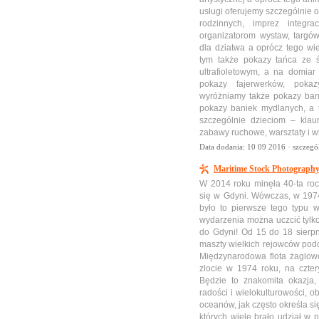
usługi oferujemy szczególnie 
rodzinnych, imprez integr
organizatorom wystaw, targó
dla dziatwa a oprócz tego wie
tym także pokazy tańca ze ś
ultrafioletowym, a na domiar
pokazy fajerwerków, pokaz
wyróżniamy także pokazy barm
pokazy baniek mydlanych, a t
szczególnie dzieciom – klauni
zabawy ruchowe, warsztaty i wi
Data dodania: 10 09 2016 ·
szczegó
Maritime Stock Photography
W 2014 roku minęła 40-ta roc
się w Gdyni. Wówczas, w 1974
było to pierwsze tego typu 
wydarzenia można uczcić tylko
do Gdyni! Od 15 do 18 sierp
maszty wielkich rejowców pod
Międzynarodowa flota żaglowc
zlocie w 1974 roku, na czte
Będzie to znakomita okazja,
radości i wielokulturowości, 
oceanów, jak często określa s
których wiele brało udział w 