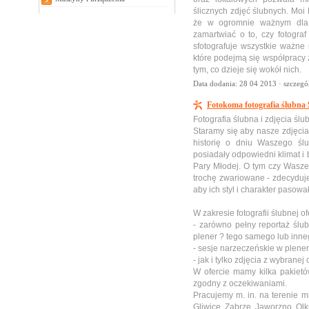
ślicznych zdjęć ślubnych. Moi
że w ogromnie ważnym dla 
zamartwiać o to, czy fotograf
sfotografuje wszystkie ważn
które podejmą się współpracy 
tym, co dzieje się wokół nich.
Data dodania: 28 04 2013 ·
szczegó
Fotokoma fotografia ślubna 
Fotografia ślubna i zdjęcia ślu
Staramy się aby nasze zdjęci
historię o dniu Waszego śl
posiadały odpowiedni klimat 
Pary Młodej. O tym czy Wasze
trochę zwariowane - zdecyduj
aby ich styl i charakter pasow
W zakresie fotografii ślubnej o
- zarówno pełny reportaż ślubn
plener ? tego samego lub inne
- sesje narzeczeńskie w plene
- jak i tylko zdjęcia z wybranej
W ofercie mamy kilka pakietó
zgodny z oczekiwaniami.
Pracujemy m. in. na terenie m
Gliwice, Zabrze, Jaworzno, Olk