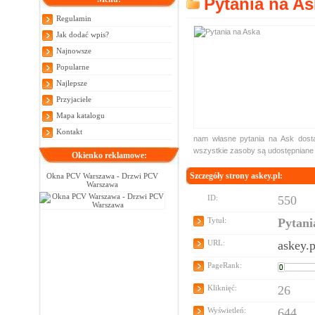
Pytania na As
Regulamin
Jak dodać wpis?
Najnowsze
Popularne
Najlepsze
Przyjaciele
Mapa katalogu
Kontakt
nam własne pytania na Ask dosta
wszystkie zasoby są udostępniane z
Okienko reklamowe:
Szczegóły strony askey.pl:
Okna PCV Warszawa - Drzwi PCV
Warszawa
ID:
550
Tytuł:
Pytani
URL:
askey.p
PageRank:
Kliknięć:
26
Wyświetleń:
644