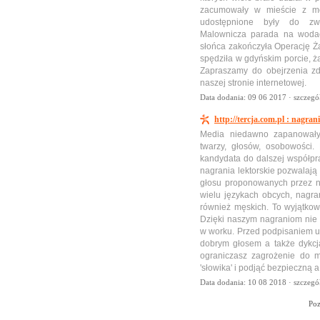
zacumowały w mieście z mo
udostępnione były do zwie
Malownicza parada na wodac
słońca zakończyła Operację Ża
spędziła w gdyńskim porcie, ż
Zapraszamy do obejrzenia zd
naszej stronie internetowej.
Data dodania: 09 06 2017 ·
szczegó
http://tercja.com.pl : nagrani
Media niedawno zapanowały
twarzy, głosów, osobowości
kandydata do dalszej współpra
nagrania lektorskie pozwalają
głosu proponowanych przez n
wielu językach obcych, nagr
również męskich. To wyjątko
Dzięki naszym nagraniom nie
w worku. Przed podpisaniem 
dobrym głosem a także dykcj
ograniczasz zagrożenie do m
'słowika' i podjąć bezpieczną 
Data dodania: 10 08 2018 ·
szczegó
Po