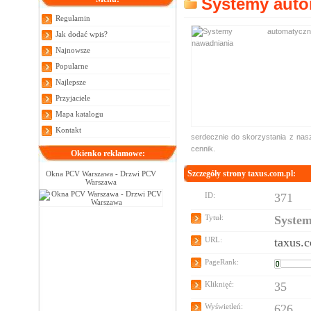
Systemy auto
Regulamin
Jak dodać wpis?
Najnowsze
Popularne
Najlepsze
Przyjaciele
Mapa katalogu
Kontakt
serdecznie do skorzystania z nasz
cennik.
Okienko reklamowe:
Szczegóły strony taxus.com.pl:
Okna PCV Warszawa - Drzwi PCV
Warszawa
ID:
371
Tytuł:
System
URL:
taxus.
PageRank:
Kliknięć:
35
Wyświetleń:
626