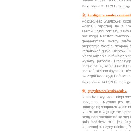
namawiamy do zapoznania się 
Data dodania: 21 11 2015 ·
szczegó
kardigan w romby - modawlo
Poszukujesz wyjątkowej odzi
Polsce? Zapoznaj się z pro
szeroki wybór odzieży, zarów
nas mogą Państwo zarówno d
geometryczne, swetry zaró
propozycja została skrojona
kształtować gusta Klientów i 
Nasza odzienie to również niec
wysoką jakością. Propozyc
sprawdzą się w środowisku b
spotkań nieformalnych jak ró
szczegółów odkryją Państwo n
Data dodania: 13 12 2015 ·
szczegó
opryskiwacz krukowiak »
Rolnictwo wymaga nieprzer
sprzęt jaki używany jest d
dobrego egzemplarza wcale nie
Nasza firma zajmuje się sprze
będą odpowiednie do każdej dz
pola będziesz miał jesteś
stosownej maszyny rolniczej. 