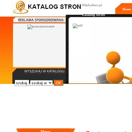
WladcaSieci.pl
Home
Moderowany
Katalog Stron
Menu: