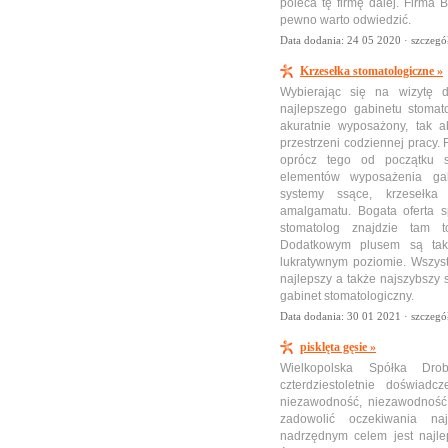
poleca tę firmę dalej. Firma 
pewno warto odwiedzić.
Data dodania: 24 05 2020 ·
szczegó
Krzesełka stomatologiczne »
Wybierając się na wizytę d
najlepszego gabinetu stomat
akuratnie wyposażony, tak 
przestrzeni codziennej pracy.
oprócz tego od początku s
elementów wyposażenia gab
systemy ssące, krzesełka 
amalgamatu. Bogata oferta 
stomatolog znajdzie tam 
Dodatkowym plusem są tak
lukratywnym poziomie. Wszys
najlepszy a także najszybszy
gabinet stomatologiczny.
Data dodania: 30 01 2021 ·
szczegó
pisklęta gęsie »
Wielkopolska Spółka Dr
czterdziestoletnie doświad
niezawodność, niezawodność 
zadowolić oczekiwania na
nadrzędnym celem jest najle