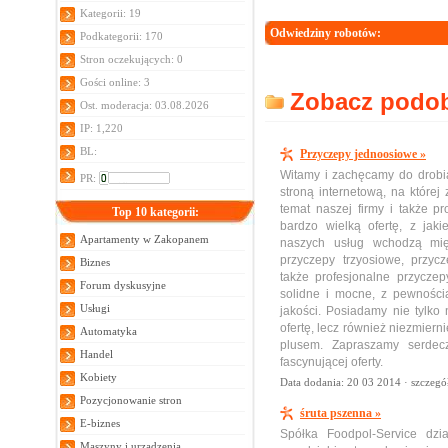
Kategorii: 19
Odwiedziny robotów:
Podkategorii: 170
Stron oczekujących: 0
Gości online: 3
Zobacz podobn
Ost. moderacja: 03.08.2026
IP: 1,220
BL:
Przyczepy jednoosiowe »
Witamy i zachęcamy do drobi
PR:
stroną internetową, na które
temat naszej firmy i także p
Top 10 kategorii:
bardzo wielką ofertę, z jaki
Apartamenty w Zakopanem
naszych usług wchodzą międ
przyczepy trzyosiowe, przy
Biznes
także profesjonalne przycze
Forum dyskusyjne
solidne i mocne, z pewności
Usługi
jakości. Posiadamy nie tylko 
ofertę, lecz również niezmierni
Automatyka
plusem. Zapraszamy serdecz
Handel
fascynującej oferty.
Kobiety
Data dodania: 20 03 2014 ·
szczegó
Pozycjonowanie stron
śruta pszenna »
E-biznes
Spółka Foodpol-Service dzi
Maszyny i urządzenia