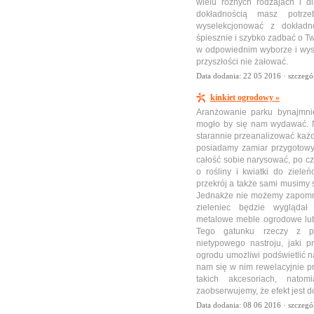
wielu różnych rodzajach i d
dokładnością masz potrze
wyselekcjonować z dokładn
śpiesznie i szybko zadbać o T
w odpowiednim wyborze i wys
przyszłości nie żałować.
Data dodania: 22 05 2016 ·
szczegó
kinkiet ogrodowy »
Aranżowanie parku bynajmnie
mogło by się nam wydawać. N
starannie przeanalizować każd
posiadamy zamiar przygotowy
całość sobie narysować, po cz
o rośliny i kwiatki do zie
przekrój a także sami musimy 
Jednakże nie możemy zapomnie
zieleniec będzie wyglądał
metalowe meble ogrodowe lub 
Tego gatunku rzeczy z p
nietypowego nastroju, jaki
ogrodu umożliwi podświetlić n
nam się w nim rewelacyjnie p
takich akcesoriach, nato
zaobserwujemy, że efekt jest d
Data dodania: 08 06 2016 ·
szczegó