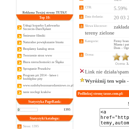
CTR:
5.59%
Reklama Twojej strony TUTAJ!
Data dodania:
20 03 
Top 10:
Usługi koparko Ładowarka
Słowa kluczowe:
zakład
Szczecin-DareXplant
tereny zielone
Śmieszne filmiki
Kategorie:
Firmy bran
Naturalne powiększanie biustu
Miasta i pa
Dom
»
Ogr
Bezpłatny katalog stron
Ocena:
Tworzenie stron www
Biura nieruchomości ze Śląska
Ocena:
3
Sprzątanie Pruszków
Link nie działa/spam
Program pit 2014 - łatwe i
bezbłędne pity
Wyróżnij ten wpis 
www.ozdobybozonarodzeniowe.co.pl
tanie noclegi kraków
Podlinkuj stronę taxus.com.pl:
Statystyka PageRank:
1395
Statystyki katalogu:
Stron: 1395