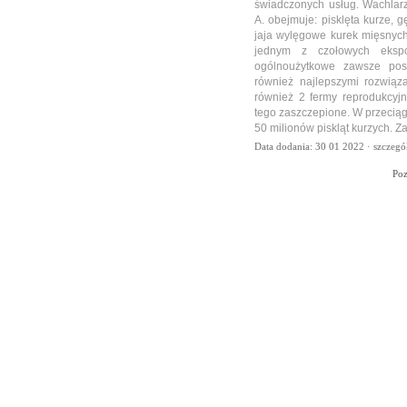
świadczonych usług. Wachlarz
A. obejmuje: pisklęta kurze, g
jaja wylęgowe kurek mięsnych
jednym z czołowych ekspo
ogólnoużytkowe zawsze pos
również najlepszymi rozwią
również 2 fermy reprodukcyj
tego zaszczepione. W przecią
50 milionów piskląt kurzych. 
Data dodania: 30 01 2022 ·
szczegó
Po