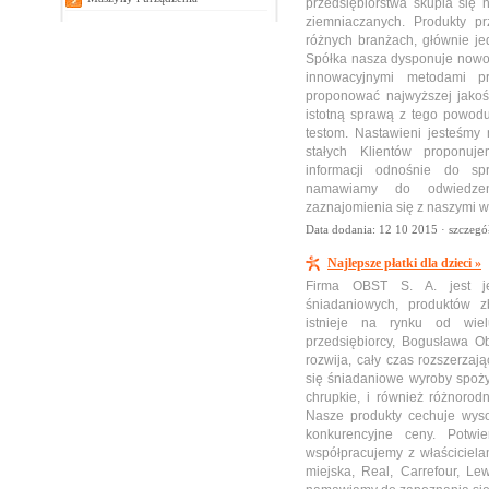
przedsiębiorstwa skupia się 
ziemniaczanych. Produkty p
różnych branżach, głównie j
Spółka nasza dysponuje nowo
innowacyjnymi metodami pr
proponować najwyższej jakoś
istotną sprawą z tego powodu
testom. Nastawieni jesteśmy
stałych Klientów proponuj
informacji odnośnie do sp
namawiamy do odwiedzen
zaznajomienia się z naszymi w
Data dodania: 12 10 2015 ·
szczegó
Najlepsze płatki dla dzieci »
Firma OBST S. A. jest j
śniadaniowych, produktów 
istnieje na rynku od wiel
przedsiębiorcy, Bogusława O
rozwija, cały czas rozszerzaj
się śniadaniowe wyroby spożyw
chrupkie, i również różnorod
Nasze produkty cechuje wyso
konkurencyjne ceny. Potwier
współpracujemy z właściciela
miejska, Real, Carrefour, Le