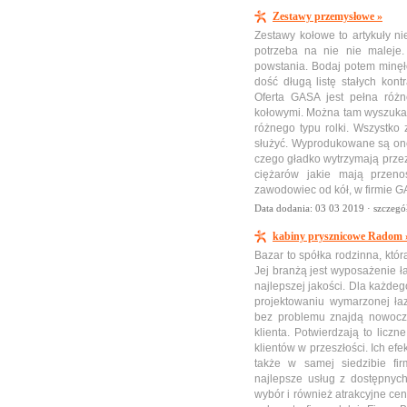
Zestawy przemysłowe »
Zestawy kołowe to artykuły n
potrzeba na nie nie maleje.
powstania. Bodaj potem minęło
dość długą listę stałych kont
Oferta GASA jest pełna róż
kołowymi. Można tam wyszukać 
różnego typu rolki. Wszystko
służyć. Wyprodukowane są one
czego gładko wytrzymają prze
ciężarów jakie mają przenos
zawodowiec od kół, w firmie G
Data dodania: 03 03 2019 ·
szczegó
kabiny prysznicowe Radom 
Bazar to spółka rodzinna, któ
Jej branżą jest wyposażenie ł
najlepszej jakości. Dla każde
projektowaniu wymarzonej ła
bez problemu znajdą nowocze
klienta. Potwierdzają to liczn
klientów w przeszłości. Ich efe
także w samej siedzibie fi
najlepsze usług z dostępnych
wybór i również atrakcyjne ce