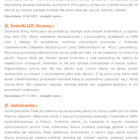
internetowy posiada unikatowy asortyment. Począwszy od bluz po żużlowe koszulki. W
ofercie są również pamiątki żużlowe dla dzieci takie jak: puzzle, śpiochy i śliniaki.
Data dodania: 16 04 2013 ·
szczegóły wpisu »
Kontrolki LED- Warszawa »
Jesteśmy firmą, która para się produkcją różnego stylu lampek kontrolnych, a oprócz
tego diód LED. Mamy wieloletnie doświadczenie ( rozpoczęliśmy działalność w 1989
roku ) dlatego że przejeliśmy mnóstwo różnorakich procesów z Oddziału
Optoelektroniki Zakładów Wytwórczych Lamp Elektronowych im. Róży Luksemburg.
Kluczową pozytywną właściwością naszej spółki jest fakt, że nie stawiamy na cenę a na
jakość. Nasze diody jak również lampki kontrolne z całą pewnością nie należą do
najtańszych rozwiązań, natomiast to nie jest sprawa priorytetowa w naszej spółce.
Najważniejszą rzeczą jest dla nas jakość oraz często bijemy na głowę lampki
wytwarzane w chinach o przynajmniej kilka klas jakości. Z tej przyczyny także jeśli
jesteś zainteresowany produktami wysokiej klasy to powinniśmy zapoznać się z ofertą
naszej firmy. Nie zapłacisz najmniej, niemniej jednak bez wątpienia będziesz w stu
procentach uradowany.
Data dodania: 07 11 2015 ·
szczegóły wpisu »
szlafroki męskie »
Jeżeli potrzebna Tobie jest bielizna nocna wysokiej jakości to nasza spółka jest w stanie
Wam to zapewnić. Właściwie każdy z naszych produktów powstaje z materiału w 100%
wyprodukowanego w Polsce. Jesteśmy pewni, że zapewnia to wysoki standard
wykonywanych przeze mnie szlafroków. Nasze produkty powstają głównie z takich
materiałów jak wiskoza, frotte pętelkowa, teremofrotte, a oprócz tego ogrom innych.
Nasza propozycja zawiera szlafroki damskie jak również męskie, peniuary, koszule