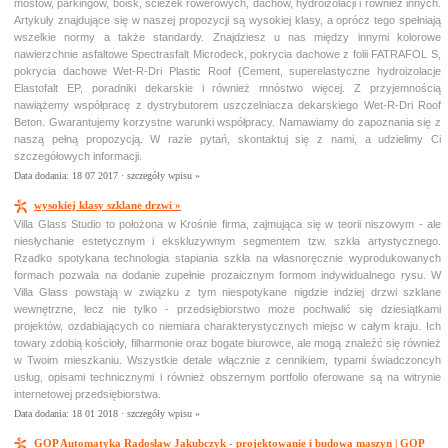
mostów, parkingów, boisk, ścieżek rowerowych, dachów, hydroizolacji i również innych.
Artykuły znajdujące się w naszej propozycji są wysokiej klasy, a oprócz tego spełniają
wszelkie normy a także standardy. Znajdziesz u nas między innymi kolorowe
nawierzchnie asfaltowe Spectrasfalt Microdeck, pokrycia dachowe z folii FATRAFOL S,
pokrycia dachowe Wet-R-Dri Plastic Roof {Cement, superelastyczne hydroizolacje
Elastofalt EP, poradniki dekarskie i również mnóstwo więcej. Z przyjemnością
nawiążemy współpracę z dystrybutorem uszczelniacza dekarskiego Wet-R-Dri Roof
Beton. Gwarantujemy korzystne warunki współpracy. Namawiamy do zapoznania się z
naszą pełną propozycją. W razie pytań, skontaktuj się z nami, a udzielimy Ci
szczegółowych informacji.
Data dodania: 18 07 2017 ·
szczegóły wpisu »
wysokiej klasy szklane drzwi »
Villa Glass Studio to położona w Krośnie firma, zajmująca się w teorii niszowym - ale
niesłychanie estetycznym i ekskluzywnym segmentem tzw. szkła artystycznego.
Rzadko spotykana technologia stapiania szkła na własnoręcznie wyprodukowanych
formach pozwala na dodanie zupełnie prozaicznym formom indywidualnego rysu. W
Villa Glass powstają w związku z tym niespotykane nigdzie indziej drzwi szklane
wewnętrzne, lecz nie tylko - przedsiębiorstwo może pochwalić się dziesiątkami
projektów, ozdabiających co niemiara charakterystycznych miejsc w całym kraju. Ich
towary zdobią kościoły, filharmonie oraz bogate biurowce, ale mogą znaleźć się również
w Twoim mieszkaniu. Wszystkie detale włącznie z cennikiem, typami świadczoncyh
usług, opisami technicznymi i również obszernym portfolio oferowane są na witrynie
internetowej przedsiębiorstwa.
Data dodania: 18 01 2018 ·
szczegóły wpisu »
GOP Automatyka Radosław Jakubczyk - projektowanie i budowa maszyn | GOP