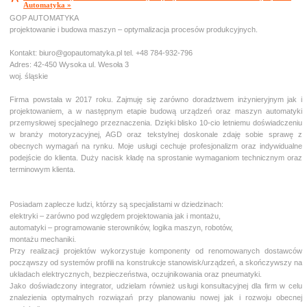
Automatyka »
GOP AUTOMATYKA
projektowanie i budowa maszyn – optymalizacja procesów produkcyjnych.
Kontakt: biuro@gopautomatyka.pl tel. +48 784-932-796
Adres: 42-450 Wysoka ul. Wesoła 3
woj. śląskie
Firma powstała w 2017 roku. Zajmuję się zarówno doradztwem inżynieryjnym jak i
projektowaniem, a w następnym etapie budową urządzeń oraz maszyn automatyki
przemysłowej specjalnego przeznaczenia. Dzięki blisko 10-cio letniemu doświadczeniu
w branży motoryzacyjnej, AGD oraz tekstylnej doskonale zdaję sobie sprawę z
obecnych wymagań na rynku. Moje usługi cechuje profesjonalizm oraz indywidualne
podejście do klienta. Duży nacisk kładę na sprostanie wymaganiom technicznym oraz
terminowym klienta.
Posiadam zaplecze ludzi, którzy są specjalistami w dziedzinach:
elektryki – zarówno pod względem projektowania jak i montażu,
automatyki – programowanie sterowników, logika maszyn, robotów,
montażu mechaniki.
Przy realizacji projektów wykorzystuje komponenty od renomowanych dostawców
począwszy od systemów profili na konstrukcje stanowisk/urządzeń, a skończywszy na
układach elektrycznych, bezpieczeństwa, oczujnikowania oraz pneumatyki.
Jako doświadczony integrator, udzielam również usługi konsultacyjnej dla firm w celu
znalezienia optymalnych rozwiązań przy planowaniu nowej jak i rozwoju obecnej