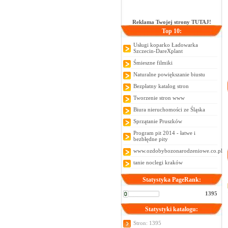
Reklama Twojej strony TUTAJ!
Top 10:
Usługi koparko Ładowarka
Szczecin-DareXplant
Śmieszne filmiki
Naturalne powiększanie biustu
Bezpłatny katalog stron
Tworzenie stron www
Biura nieruchomości ze Śląska
Sprzątanie Pruszków
Program pit 2014 - łatwe i
bezbłędne pity
www.ozdobybozonarodzeniowe.co.pl
tanie noclegi kraków
Statystyka PageRank:
1395
Statystyki katalogu:
Stron: 1395