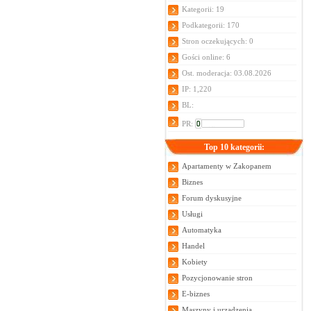
Kategorii: 19
Podkategorii: 170
Stron oczekujących: 0
Gości online: 6
Ost. moderacja: 03.08.2026
IP: 1,220
BL:
PR:
Top 10 kategorii:
Apartamenty w Zakopanem
Biznes
Forum dyskusyjne
Usługi
Automatyka
Handel
Kobiety
Pozycjonowanie stron
E-biznes
Maszyny i urządzenia