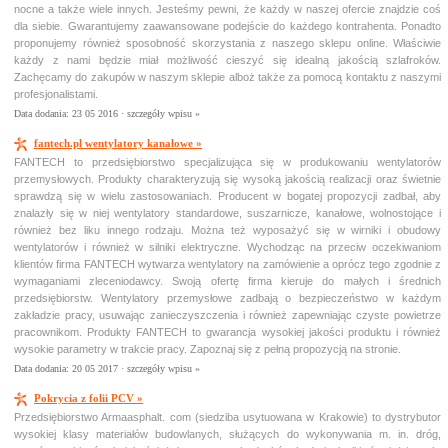
nocne a także wiele innych. Jesteśmy pewni, że każdy w naszej ofercie znajdzie coś
dla siebie. Gwarantujemy zaawansowane podejście do każdego kontrahenta. Ponadto
proponujemy również sposobność skorzystania z naszego sklepu online. Właściwie
każdy z nami będzie miał możliwość cieszyć się idealną jakością szlafroków.
Zachęcamy do zakupów w naszym sklepie alboż także za pomocą kontaktu z naszymi
profesjonalistami.
Data dodania: 23 05 2016 ·
szczegóły wpisu »
fantech.pl wentylatory kanałowe »
FANTECH to przedsiębiorstwo specjalizująca się w produkowaniu wentylatorów
przemysłowych. Produkty charakteryzują się wysoką jakością realizacji oraz świetnie
sprawdzą się w wielu zastosowaniach. Producent w bogatej propozycji zadbał, aby
znalazły się w niej wentylatory standardowe, suszarnicze, kanałowe, wolnostojące i
również bez liku innego rodzaju. Można też wyposażyć się w wirniki i obudowy
wentylatorów i również w silniki elektryczne. Wychodząc na przeciw oczekiwaniom
klientów firma FANTECH wytwarza wentylatory na zamówienie a oprócz tego zgodnie z
wymaganiami zleceniodawcy. Swoją ofertę firma kieruje do małych i średnich
przedsiębiorstw. Wentylatory przemysłowe zadbają o bezpieczeństwo w każdym
zakładzie pracy, usuwając zanieczyszczenia i również zapewniając czyste powietrze
pracownikom. Produkty FANTECH to gwarancja wysokiej jakości produktu i również
wysokie parametry w trakcie pracy. Zapoznaj się z pełną propozycją na stronie.
Data dodania: 20 05 2017 ·
szczegóły wpisu »
Pokrycia z folii PCV »
Przedsiębiorstwo Armaasphalt. com (siedziba usytuowana w Krakowie) to dystrybutor
wysokiej klasy materiałów budowlanych, służących do wykonywania m. in. dróg,