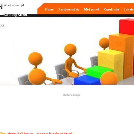
WladcaSieci.pl
Home
Zarejestruj się
Mój panel
Regulamin
Jak do
Moderowany
Katalog Stron
Reklama Google