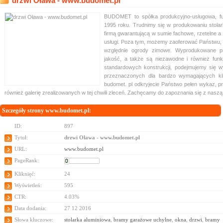
drzwi Oława - www.budomet.pl
BUDOMET to spółka produkcyjno-usługowa, f
1995 roku. Trudnimy się w produkowaniu stolar
firmą gwarantującą w sumie fachowe, rzetelne a 
usługi. Poza tym, możemy zaoferować Państwu, i
względnie ogrody zimowe. Wyprodukowane pr
jakość, a także są niezawodne i również funk
standardowych konstrukcji, podejmujemy się w
przeznaczonych dla bardzo wymagających klie
budomet. pl odkryjecie Państwo pełen wykaz, p
również galerię zrealizowanych w tej chwili zleceń. Zachęcamy do zapoznania się z nasz
Szczegóły strony www.budomet.pl:
ID:
897
Tytuł:
drzwi Oława - www.budomet.pl
URL:
www.budomet.pl
PageRank:
Kliknięć:
24
Wyświetleń:
595
CTR:
4.03%
Data dodania:
27 12 2016
Słowa kluczowe:
stolarka aluminiowa
,
bramy garażowe uchylne
,
okna
,
drzwi
,
bramy