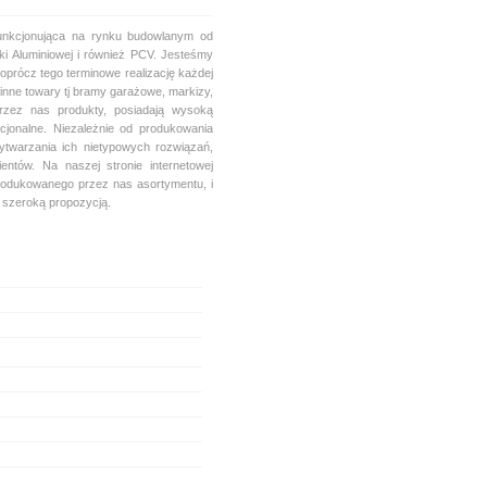
unkcjonująca na rynku budowlanym od
ki Aluminiowej i również PCV. Jesteśmy
oprócz tego terminowe realizację każdej
nne towary tj bramy garażowe, markizy,
zez nas produkty, posiadają wysoką
cjonalne. Niezależnie od produkowania
ytwarzania ich nietypowych rozwiązań,
ntów. Na naszej stronie internetowej
rodukowanego przez nas asortymentu, i
ą szeroką propozycją.