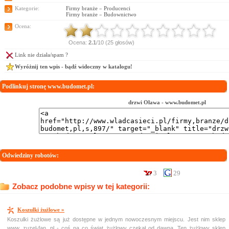
Kategorie:
Firmy branże
»
Producenci
Firmy branże
»
Budownictwo
Ocena:
Ocena:
2.1
/10 (25 głosów)
Link nie działa/spam ?
Wyróżnij ten wpis - bądź widoczny w katalogu!
Podlinkuj stronę www.budomet.pl:
drzwi Oława - www.budomet.pl
Odwiedziny robotów:
3
29
Zobacz podobne wpisy w tej kategorii:
Koszulki żużlowe »
Koszulki żużlowe są już dostępne w jednym nowoczesnym miejscu. Jest nim sklep
www. zuzel-fan. pl - coś na co świat żużlowy czekał od dawna. Ten żużlowy sklep