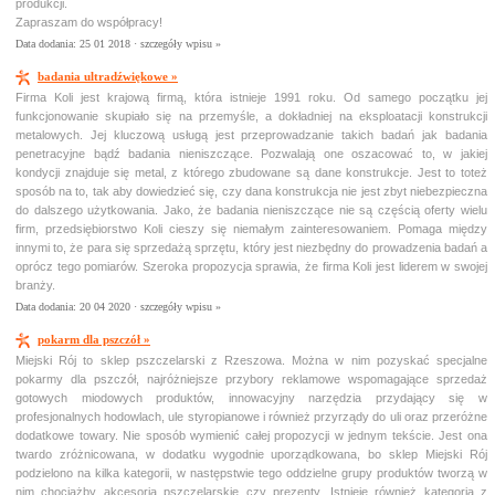
produkcji.
Zapraszam do współpracy!
Data dodania: 25 01 2018 ·
szczegóły wpisu »
badania ultradźwiękowe »
Firma Koli jest krajową firmą, która istnieje 1991 roku. Od samego początku jej
funkcjonowanie skupiało się na przemyśle, a dokładniej na eksploatacji konstrukcji
metalowych. Jej kluczową usługą jest przeprowadzanie takich badań jak badania
penetracyjne bądź badania nieniszczące. Pozwalają one oszacować to, w jakiej
kondycji znajduje się metal, z którego zbudowane są dane konstrukcje. Jest to toteż
sposób na to, tak aby dowiedzieć się, czy dana konstrukcja nie jest zbyt niebezpieczna
do dalszego użytkowania. Jako, że badania nieniszczące nie są częścią oferty wielu
firm, przedsiębiorstwo Koli cieszy się niemałym zainteresowaniem. Pomaga między
innymi to, że para się sprzedażą sprzętu, który jest niezbędny do prowadzenia badań a
oprócz tego pomiarów. Szeroka propozycja sprawia, że firma Koli jest liderem w swojej
branży.
Data dodania: 20 04 2020 ·
szczegóły wpisu »
pokarm dla pszczół »
Miejski Rój to sklep pszczelarski z Rzeszowa. Można w nim pozyskać specjalne
pokarmy dla pszczół, najróżniejsze przybory reklamowe wspomagające sprzedaż
gotowych miodowych produktów, innowacyjny narzędzia przydający się w
profesjonalnych hodowlach, ule styropianowe i również przyrządy do uli oraz przeróżne
dodatkowe towary. Nie sposób wymienić całej propozycji w jednym tekście. Jest ona
twardo zróżnicowana, w dodatku wygodnie uporządkowana, bo sklep Miejski Rój
podzielono na kilka kategorii, w następstwie tego oddzielne grupy produktów tworzą w
nim chociażby akcesoria pszczelarskie czy prezenty. Istnieje również kategoria z