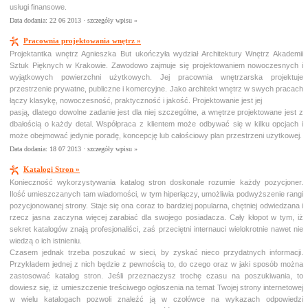
usługi finansowe.
Data dodania: 22 06 2013 ·
szczegóły wpisu »
Pracownia projektowania wnętrz »
Projektantka wnętrz Agnieszka But ukończyła wydział Architektury Wnętrz Akademii
Sztuk Pięknych w Krakowie. Zawodowo zajmuje się projektowaniem nowoczesnych i
wyjątkowych powierzchni użytkowych. Jej pracownia wnętrzarska projektuje
przestrzenie prywatne, publiczne i komercyjne. Jako architekt wnętrz w swych pracach
łączy klasykę, nowoczesność, praktyczność i jakość. Projektowanie jest jej
pasją, dlatego dowolne zadanie jest dla niej szczególne, a wnętrze projektowane jest z
dbałością o każdy detal. Współpraca z klientem może odbywać się w kilku opcjach i
może obejmować jedynie poradę, koncepcję lub całościowy plan przestrzeni użytkowej.
Data dodania: 18 07 2013 ·
szczegóły wpisu »
Katalogi Stron »
Konieczność wykorzystywania katalog stron doskonale rozumie każdy pozycjoner.
Ilość umieszczanych tam wiadomości, w tym hiperłączy, umożliwia podwyższenie rangi
pozycjonowanej strony. Staje się ona coraz to bardziej popularna, chętniej odwiedzana i
rzecz jasna zaczyna więcej zarabiać dla swojego posiadacza. Cały kłopot w tym, iż
sekret katalogów znają profesjonaliści, zaś przeciętni internauci wielokrotnie nawet nie
wiedzą o ich istnieniu.
Czasem jednak trzeba poszukać w sieci, by zyskać nieco przydatnych informacji.
Przykładem jednej z nich będzie z pewnością to, do czego oraz w jaki sposób można
zastosować katalog stron. Jeśli przeznaczysz trochę czasu na poszukiwania, to
dowiesz się, iż umieszczenie treściwego ogłoszenia na temat Twojej strony internetowej
w wielu katalogach pozwoli znaleźć ją w czołówce na wykazach odpowiedzi