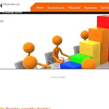
WladcaSieci.pl
Home
Zarejestruj się
Mój panel
Regulamin
Jak do
Moderowany
Katalog Stron
Reklama Google