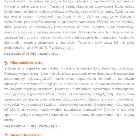
wyszukiwarek. To jednak nie jedyna korzyść płynąca z opublikowania wzmianki o
witrynie w takiej bazie stron. Następną zaletą okazuje się zwiększenie liczby gości.
Dzięki temu, że dobre katalogi odwiedzane bywają przez setki internautów Twoja strona
ma wielkie szanse zaciekawić niektórych z nich. Wyższa pozycja w Google i
zwiększenie popularności serwisu to jak pewnie sam wiesz również wzrost profitów,
które powinien on generować. Umieszczając w takim rejestrze sklep internetowy
możesz liczyć się z wieloma nowymi klientami. Jeśli opublikujesz tam blog wzrośnie
zapewne ilość gości, a tym samym dochody z reklam, jakie tam umieścisz. Katalogi to
doskonałe narzędzia promujące w internecie. Teraz ich atuty znają już nie tylko
profesjonaliści, ale również Ty ? wykorzystaj to.
Data dodania: 09 09 2013 ·
szczegóły wpisu »
Okna angielskie sash »
Stylowe okna angielskie sash jesteśmy na terenie całej polski w stanie wyprodukować
Państwu wyłącznie my! Jako najsolidniejszy producent okien drewnianych małopolska
gwarantujemy najlepszą jakość swoich okien, dopasowanie ich cech do oczekiwań
odbiorcy oraz przystępne ceny! Okna małopolska to okna drewniane wyposażone w
wbudowane regulacje przepływu powietrza i funkcjonalne rozwiązania technologiczne
cechujące się ergonomicznością i dobrą przenikalnością energetyczną. Nasze okna
sprawdzają się idealnie w domach energooszczędnych. Oprócz tego warto powiedzieć
o wysokiej wytrzymałości i walorom zdrowotnym materiału drewnianego, który inaczej
niż plastik nie wpływa nieodpowiednio na zdrowie domowników. Oferujemy szerokie
spektrum wyboru rozmiarów i barw okien. Zapraszamy do zapoznania się z bogatą
ofertą.
Data dodania: 23 01 2014 ·
szczegóły wpisu »
maszyny budowlane »