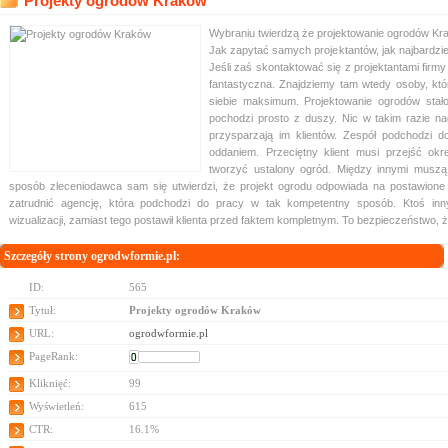
Projekty ogrodów Kraków
Wybraniu twierdzą że projektowanie ogrodów Kr
Jak zapytać samych projektantów, jak najbardziej
Jeśli zaś skontaktować się z projektantami firm
fantastyczna. Znajdziemy tam wtedy osoby, któ
siebie maksimum. Projektowanie ogrodów stało
pochodzi prosto z duszy. Nic w takim razie na
przysparzają im klientów. Zespół podchodzi 
oddaniem. Przeciętny klient musi przejść ok
tworzyć ustalony ogród. Między innymi muszą
sposób zleceniodawca sam się utwierdzi, że projekt ogrodu odpowiada na postawion
zatrudnić agencję, która podchodzi do pracy w tak kompetentny sposób. Ktoś inn
wizualizacji, zamiast tego postawił klienta przed faktem kompletnym. To bezpieczeństwo, 
Szczegóły strony ogrodwformie.pl:
ID:
565
Tytuł:
Projekty ogrodów Kraków
URL:
ogrodwformie.pl
PageRank:
Kliknięć:
99
Wyświetleń:
615
CTR:
16.1%