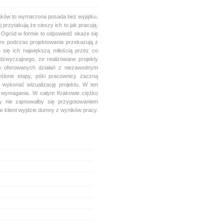
aków to wymarzona posada bez wyjątku.
 przytakują że cieszy ich to jak pracują.
y Ogród w formie to odpowiedź okaże się
re podczas projektowania przekazują z
 się ich największą miłością przez co
dzwyczajnego, że realizowane projekty
do oferowanych działań z niezawodnym
reślone etapy, póki pracownicy zaczną
 wykonać wizualizację projektu. W ten
e wymagania. W całym Krakowie ciężko
y nie zajmowałby się przygotowaniem
że klient wyjdzie dumny z wyników pracy.