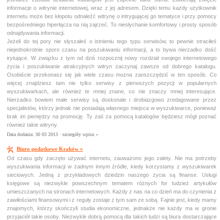
informacje o witrynie internetowej, wraz z jej adresem. Dzięki temu każdy użytkownik
internetu może bez kłopotu odnaleźć witrynę o intrygującej go tematyce i przy pomocy
bezpośredniego hiperłącza na nią zajrzeć. To niesłychanie komfortowy i prosty sposób
odnajdywania informacji.
Jeżeli do tej pory nie słyszałeś o istnieniu tego typu serwisów, to pewnie straciłeś
niejednokrotnie sporo czasu na poszukiwaniu informacji, a to bywa nierzadko dość
irytujące. W związku z tym od dziś rozpocznij nowy rozdział swojego internetowego
życia i poszukiwanie atrakcyjnych witryn zaczynaj zawsze od dobrego katalogu.
Osobiście przekonasz się jak wiele czasu można zaoszczędzić w ten sposób. Co
więcej znajdziesz tam nie tylko serwisy z pierwszych pozycji w popularnych
wyszukiwarkach, ale również te mniej znane, co nie znaczy mniej interesujące.
Nierzadko bowiem małe serwisy są doskonale i drobiazgowo zredagowane przez
specjalistów, którzy jednak nie posiadają własnego miejsca w wyszukiwarce, ponieważ
brak im pieniędzy na promocję. Ty zaś za pomocą katalogów będziesz mógł poznać
również takie witryny.
Data dodania: 30 03 2013 ·
szczegóły wpisu »
Biuro podatkowe Kraków »
Od czasu gdy zaczęto używać internetu, zauważono jego zalety. Nie ma potrzeby
wyszukiwania informacji w żadnym innym źródle, kiedy korzystamy z wyszukiwarek
sieciowych. Jedną z przykładowych dziedzin naszego życia są finanse. Usługi
księgowe są niezwykle powszechnym tematem różnych for tudzież artykułów
umieszczanych na stronach internetowych. Każdy z nas na co dzień ma do czynienia z
zawiłościami finansowymi i z reguły zostaje z tym sam ze sobą. Fajnie jest, kiedy mamy
znajomych, którzy skończyli studia ekonomiczne, jednakże nie każdy ma w gronie
przyjaciół takie osoby. Niezwykle dobrą pomocą dla takich ludzi są biura dostarczające