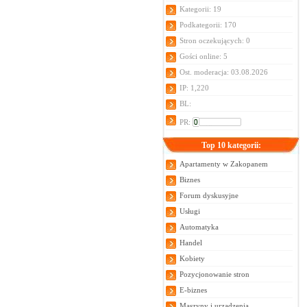
Kategorii: 19
Podkategorii: 170
Stron oczekujących: 0
Gości online: 5
Ost. moderacja: 03.08.2026
IP: 1,220
BL:
PR:
Top 10 kategorii:
Apartamenty w Zakopanem
Biznes
Forum dyskusyjne
Usługi
Automatyka
Handel
Kobiety
Pozycjonowanie stron
E-biznes
Maszyny i urządzenia