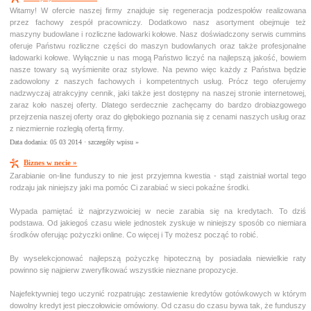
Witamy! W ofercie naszej firmy znajduje się regeneracja podzespołów realizowana
przez fachowy zespół pracowniczy. Dodatkowo nasz asortyment obejmuje też
maszyny budowlane i rozliczne ładowarki kołowe. Nasz doświadczony serwis cummins
oferuje Państwu rozliczne części do maszyn budowlanych oraz także profesjonalne
ładowarki kołowe. Wyłącznie u nas mogą Państwo liczyć na najlepszą jakość, bowiem
nasze towary są wyśmienite oraz stylowe. Na pewno więc każdy z Państwa będzie
zadowolony z naszych fachowych i kompetentnych usług. Prócz tego oferujemy
nadzwyczaj atrakcyjny cennik, jaki także jest dostępny na naszej stronie internetowej,
zaraz koło naszej oferty. Dlatego serdecznie zachęcamy do bardzo drobiazgowego
przejrzenia naszej oferty oraz do głębokiego poznania się z cenami naszych usług oraz
z niezmiernie rozległą ofertą firmy.
Data dodania: 05 03 2014 ·
szczegóły wpisu »
Biznes w necie »
Zarabianie on-line funduszy to nie jest przyjemna kwestia - stąd zaistniał wortal tego
rodzaju jak niniejszy jaki ma pomóc Ci zarabiać w sieci pokaźne środki.
Wypada pamiętać iż najprzyzwoiciej w necie zarabia się na kredytach. To dziś
podstawa. Od jakiegoś czasu wiele jednostek zyskuje w niniejszy sposób co niemiara
środków oferując pożyczki online. Co więcej i Ty możesz począć to robić.
By wyselekcjonować najlepszą pożyczkę hipoteczną by posiadała niewielkie raty
powinno się najpierw zweryfikować wszystkie nieznane propozycje.
Najefektywniej tego uczynić rozpatrując zestawienie kredytów gotówkowych w którym
dowolny kredyt jest pieczołowicie omówiony. Od czasu do czasu bywa tak, że funduszy