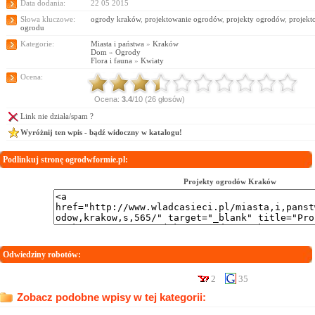
Data dodania:
22 05 2015
Słowa kluczowe:
ogrody kraków
,
projektowanie ogrodów
,
projekty ogrodów
,
projekt
ogrodu
Kategorie:
Miasta i państwa
»
Kraków
Dom
»
Ogrody
Flora i fauna
»
Kwiaty
Ocena:
Ocena:
3.4
/10 (26 głosów)
Link nie działa/spam ?
Wyróżnij ten wpis - bądź widoczny w katalogu!
Podlinkuj stronę ogrodwformie.pl:
Projekty ogrodów Kraków
Odwiedziny robotów:
2
35
Zobacz podobne wpisy w tej kategorii: