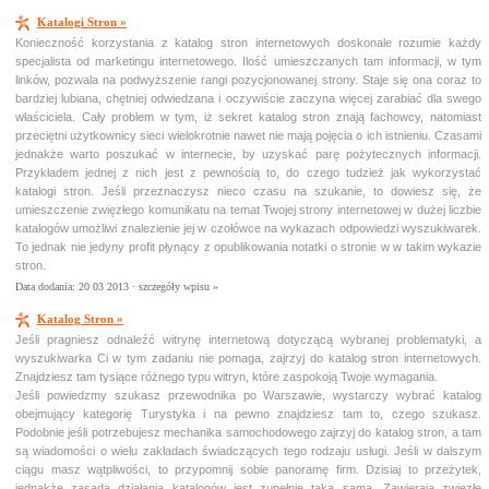
Katalogi Stron »
Konieczność korzystania z katalog stron internetowych doskonale rozumie każdy
specjalista od marketingu internetowego. Ilość umieszczanych tam informacji, w tym
linków, pozwala na podwyższenie rangi pozycjonowanej strony. Staje się ona coraz to
bardziej lubiana, chętniej odwiedzana i oczywiście zaczyna więcej zarabiać dla swego
właściciela. Cały problem w tym, iż sekret katalog stron znają fachowcy, natomiast
przeciętni użytkownicy sieci wielokrotnie nawet nie mają pojęcia o ich istnieniu. Czasami
jednakże warto poszukać w internecie, by uzyskać parę pożytecznych informacji.
Przykładem jednej z nich jest z pewnością to, do czego tudzież jak wykorzystać
katalogi stron. Jeśli przeznaczysz nieco czasu na szukanie, to dowiesz się, że
umieszczenie zwięzłego komunikatu na temat Twojej strony internetowej w dużej liczbie
katalogów umożliwi znalezienie jej w czołówce na wykazach odpowiedzi wyszukiwarek.
To jednak nie jedyny profit płynący z opublikowania notatki o stronie w w takim wykazie
stron.
Data dodania: 20 03 2013 ·
szczegóły wpisu »
Katalog Stron »
Jeśli pragniesz odnaleźć witrynę internetową dotyczącą wybranej problematyki, a
wyszukiwarka Ci w tym zadaniu nie pomaga, zajrzyj do katalog stron internetowych.
Znajdziesz tam tysiące różnego typu witryn, które zaspokoją Twoje wymagania.
Jeśli powiedzmy szukasz przewodnika po Warszawie, wystarczy wybrać katalog
obejmujący kategorię Turystyka i na pewno znajdziesz tam to, czego szukasz.
Podobnie jeśli potrzebujesz mechanika samochodowego zajrzyj do katalog stron, a tam
są wiadomości o wielu zakładach świadczących tego rodzaju usługi. Jeśli w dalszym
ciągu masz wątpliwości, to przypomnij sobie panoramę firm. Dzisiaj to przeżytek,
jednakże zasada działania katalogów jest zupełnie taka sama. Zawierają zwięzłe