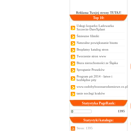
Reklama Twojej strony TUTAJ!
Top 10:
Usługi koparko Ładowarka
Szczecin-DareXplant
Śmieszne filmiki
Naturalne powiększanie biustu
Bezpłatny katalog stron
Tworzenie stron www
Biura nieruchomości ze Śląska
Sprzątanie Pruszków
Program pit 2014 - łatwe i
bezbłędne pity
www.ozdobybozonarodzeniowe.co.pl
tanie noclegi kraków
Statystyka PageRank:
1395
Statystyki katalogu:
Stron: 1395