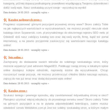
kategorię, później dopasuj podkategorię prawidłowo współgrającą Twojemu dziennikowi i
dołóż swój wpis. Nasz seokatalog uczyni swoje - wyczekuj na wyniki!
Data dodania: 24 05 2013 ·
szczegóły wpisu »
Katalog najlepszych stron »
Pragniesz szpanować górnymi pozycjami prywatnej strony www? Skoro zależy Tobie
na jak najlepszych wartościach w wyszukiwarkach, nie możesz przejść nieczule obok
katalogu stron Szpanerski. com. pl przynależnego do obszernego rejestru SEO netiv. pl
Odwiedź dziś nasz zabójczy katalog seo oraz daj swój wyrób, firmę, bądź też portal
internetowy, a na pewno przyjemnie zaskoczysz się wartościami naszego katalogu
online!
Data dodania: 28 05 2013 ·
szczegóły wpisu »
Spis online »
Zachęcamy do dodawania swoich tekstów do solidnego seokatalogu stron, który
możecie wypatrzyć pod adresem MagiaSEO. Publikując swoją stronę w lokalnym spisie
online dostajesz kolejne odnośniki, naprawdę istotne dla wyszukiwarek. Chcąc
rozszerzyć swoje pozycje, nie możesz przekroczyć chłodno blisko naszego wykazu,
zajrzyj do nas już teraz oraz dodaj dożywotni wpis online!
Data dodania: 28 05 2013 ·
szczegóły wpisu »
Katalog stron »
Szukasz taniego i pewnego sposobu, aby zareklamować indywidualną stronę w sieci?
Planujesz uzyskać więcej odsyłaczy do prywatnego serwisu www? Skoro zależy Tobie
na górnych pozycjach a na te pytania odpowiedziałeś twierdząco, zatem musisz
odwiedzić serwis WebAdres.com.pl Jest toż solidny seokatalog stron, w którym małym