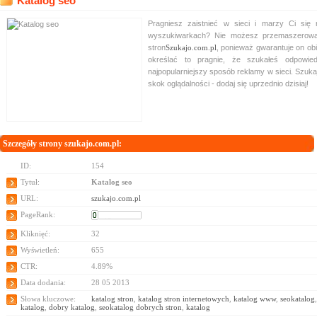
Katalog seo
Pragniesz zaistnieć w sieci i marzy Ci się
wyszukiwarkach? Nie możesz przemaszerować
stron
Szukajo.com.pl
, ponieważ gwarantuje on obie
określać to pragnie, że szukałeś odpowie
najpopularniejszy sposób reklamy w sieci. Szukaj
skok oglądalności - dodaj się uprzednio dzisiaj!
Szczegóły strony szukajo.com.pl:
ID:
154
Tytuł:
Katalog seo
URL:
szukajo.com.pl
PageRank:
Kliknięć:
32
Wyświetleń:
655
CTR:
4.89%
Data dodania:
28 05 2013
Słowa kluczowe:
katalog stron
,
katalog stron internetowych
,
katalog www
,
seokatalog
katalog
,
dobry katalog
,
seokatalog dobrych stron
,
katalog