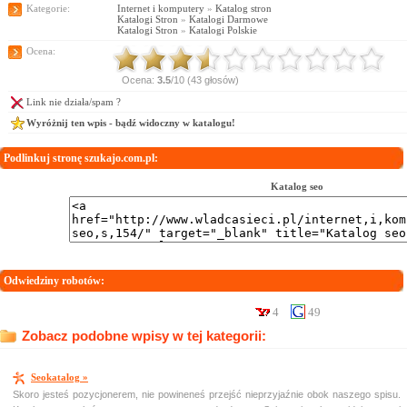
Kategorie:
Internet i komputery
»
Katalog stron
Katalogi Stron
»
Katalogi Darmowe
Katalogi Stron
»
Katalogi Polskie
Ocena:
Ocena:
3.5
/10 (43 głosów)
Link nie działa/spam ?
Wyróżnij ten wpis - bądź widoczny w katalogu!
Podlinkuj stronę szukajo.com.pl:
Katalog seo
Odwiedziny robotów:
4
49
Zobacz podobne wpisy w tej kategorii:
Seokatalog »
Skoro jesteś pozycjonerem, nie powineneś przejść nieprzyjaźnie obok naszego spisu.