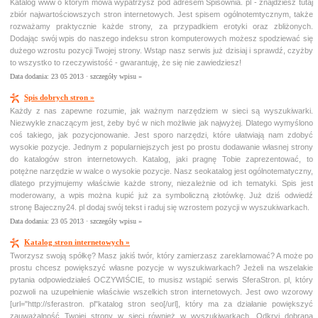
Katalog www o którym mowa wypatrzysz pod adresem Spisownia. pl - znajdziesz tutaj
zbiór najwartościowszych stron internetowych. Jest spisem ogólnotemtycznym, także
rozważamy praktycznie każde strony, za przypadkiem erotyki oraz zbliżonych.
Dodając swój wpis do naszego indeksu stron komputerowych możesz spodziewać się
dużego wzrostu pozycji Twojej strony. Wstąp nasz serwis już dzisiaj i sprawdź, czyżby
to wszystko to rzeczywistość - gwarantuję, że się nie zawiedziesz!
Data dodania: 23 05 2013 ·
szczegóły wpisu »
Spis dobrych stron »
Każdy z nas zapewne rozumie, jak ważnym narzędziem w sieci są wyszukiwarki.
Niezwykle znaczącym jest, żeby być w nich możliwie jak najwyżej. Dlatego wymyślono
coś takiego, jak pozycjonowanie. Jest sporo narzędzi, które ułatwiają nam zdobyć
wysokie pozycje. Jednym z popularniejszych jest po prostu dodawanie własnej strony
do katalogów stron internetowych. Katalog, jaki pragnę Tobie zaprezentować, to
potężne narzędzie w walce o wysokie pozycje. Nasz seokatalog jest ogólnotematyczny,
dlatego przyjmujemy właściwie każde strony, niezależnie od ich tematyki. Spis jest
moderowany, a wpis można kupić już za symboliczną złotówkę. Już dziś odwiedź
stronę Bajeczny24. pl dodaj swój tekst i raduj się wzrostem pozycji w wyszukiwarkach.
Data dodania: 23 05 2013 ·
szczegóły wpisu »
Katalog stron internetowych »
Tworzysz swoją spółkę? Masz jakiś twór, który zamierzasz zareklamować? A może po
prostu chcesz powiększyć własne pozycje w wyszukiwarkach? Jeżeli na wszelakie
pytania odpowiedziałeś OCZYWIŚCIE, to musisz wstąpić serwis SferaStron. pl, który
pozwoli na uzupełnienie właściwie wszelkich stron internetowych. Jest owo wzorowy
[url="http://sferastron. pl"katalog stron seo[/url], który ma za działanie powiększyć
zauważalność Twojej strony w sieci również w wyszukiwarkach. Odkryj dobraną