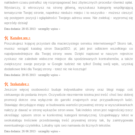
nakładem czasu potrafisz się rozpropagować bez zbytecznych procedur również opłat.
Wystarczy, iż wkroczysz na stronę główną, wyszukasz kategorię współgrającą
tematycznie Twojej stronie, napełnisz niedużo miejsc i to wszystko - możesz cieszyć
się postępem pozycji i oglądalności Twojego adresu www. Nie zwlekaj - wypromuj się
wprzódy dzisiaj!
Data dodania: 28 05 2013 ·
szczegóły wpisu »
Katalog seo »
Poszukujesz kojącej przystani dla macierzystego serwisu internetowego? Skoro tak,
musisz wstąpić katalog stron StacjaSEO. pl, jaki jest odbiciem wszelkiego co
najodpowiedniejsze dla Twojej strony www. Dzięki napisowi w naszym rejestrze
zyskasz nie zaledwie widoczne miejsce dla spodziewanych kontrahentów, a także
zwiększysz swoje pozycje w Google tudzież nie tylko! Dodaj swój wpis, uzyskaj
dodatkowe linki dla Twojej strony - toteż nic nie kosztuje!
Data dodania: 28 05 2013 ·
szczegóły wpisu »
Seokatalog »
Jeszcze więcej osobowości buduje indywidualne strony oraz blogi mając coś
ciekawego do podania innym. Oczywiście niezmiernie istotna jest treść choć bez dobrej
promocji dotrze ona wyłącznie do garstki znajomych oraz przypadkowych ludzi.
Stawiając decydujące etapy w budowaniu wartości prywatnej strony w wyszukiwarkach
należy je dawać w stronę wykazów stron www. Taki indeks stron jest najprościej rzecz
określając spisem stron w konkretnej kategorii tematycznej. Uzupełniający tekst w
seokatalogu treściwie przedstawiają treść prywatnej strony tak, by zaintrygowała
ewentualnego czytelnika. Lokalny spis seo namawia do licznych tekstów.
Data dodania: 26 06 2013 ·
szczegóły wpisu »