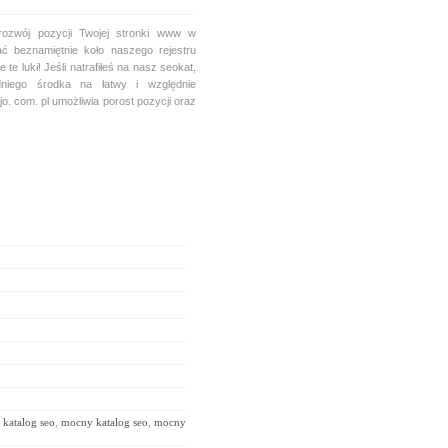
 rozwój pozycji Twojej stronki www w
 beznamiętnie koło naszego rejestru
 te luki! Jeśli natrafiłeś na nasz seokat,
dniego środka na łatwy i względnie
o. com. pl umożliwia porost pozycji oraz
,
katalog seo
,
mocny katalog seo
,
mocny