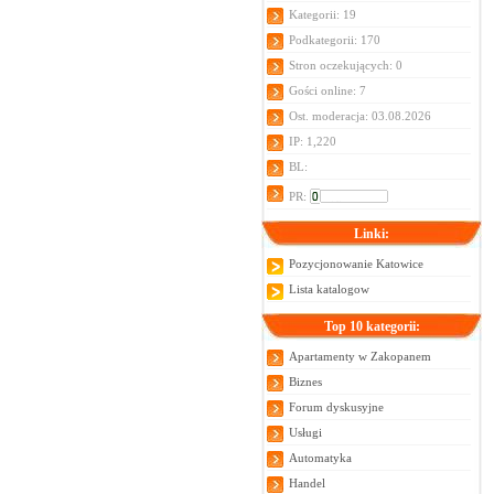
Kategorii: 19
Podkategorii: 170
Stron oczekujących: 0
Gości online: 7
Ost. moderacja: 03.08.2026
IP: 1,220
BL:
PR:
Linki:
Pozycjonowanie Katowice
Lista katalogow
Top 10 kategorii:
Apartamenty w Zakopanem
Biznes
Forum dyskusyjne
Usługi
Automatyka
Handel