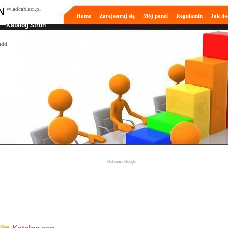
WladcaSieci.pl
Home
Zarejestruj się
Mój panel
Regulamin
Jak do
Moderowany
Katalog Stron
Reklama Google