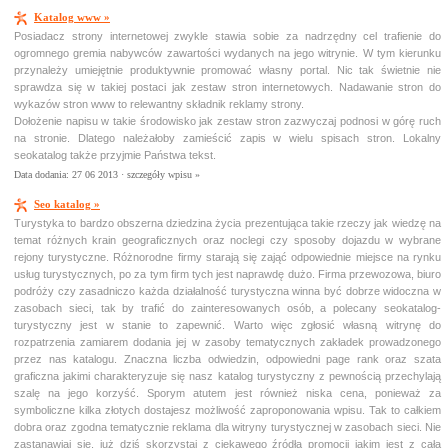
Katalog www »
Posiadacz strony internetowej zwykle stawia sobie za nadrzędny cel trafienie do
ogromnego gremia nabywców zawartości wydanych na jego witrynie. W tym kierunku
przynależy umiejętnie produktywnie promować własny portal. Nic tak świetnie nie
sprawdza się w takiej postaci jak zestaw stron internetowych. Nadawanie stron do
wykazów stron www to relewantny składnik reklamy strony.
Dołożenie napisu w takie środowisko jak zestaw stron zazwyczaj podnosi w górę ruch
na stronie. Dlatego należałoby zamieścić zapis w wielu spisach stron. Lokalny
seokatalog także przyjmie Państwa tekst.
Data dodania: 27 06 2013 ·
szczegóły wpisu »
Seo katalog »
Turystyka to bardzo obszerna dziedzina życia prezentująca takie rzeczy jak wiedzę na
temat różnych krain geograficznych oraz noclegi czy sposoby dojazdu w wybrane
rejony turystyczne. Różnorodne firmy starają się zająć odpowiednie miejsce na rynku
usług turystycznych, po za tym firm tych jest naprawdę dużo. Firma przewozowa, biuro
podróży czy zasadniczo każda działalność turystyczna winna być dobrze widoczna w
zasobach sieci, tak by trafić do zainteresowanych osób, a polecany seokatalog-
turystyczny jest w stanie to zapewnić. Warto więc zgłosić własną witrynę do
rozpatrzenia zamiarem dodania jej w zasoby tematycznych zakładek prowadzonego
przez nas katalogu. Znaczna liczba odwiedzin, odpowiedni page rank oraz szata
graficzna jakimi charakteryzuje się nasz katalog turystyczny z pewnością przechylają
szalę na jego korzyść. Sporym atutem jest również niska cena, ponieważ za
symboliczne kilka złotych dostajesz możliwość zaproponowania wpisu. Tak to całkiem
dobra oraz zgodna tematycznie reklama dla witryny turystycznej w zasobach sieci. Nie
zastanawiaj się, już dziś skorzystaj z ciekawego źródła promocji jakim jest z całą