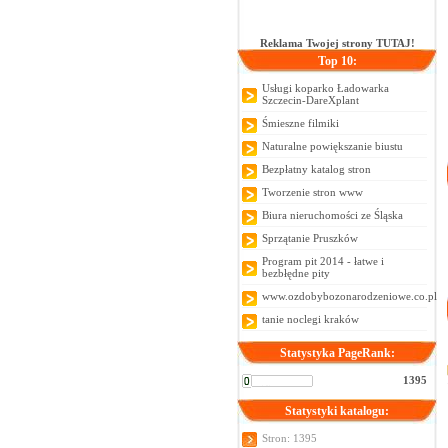
Reklama Twojej strony TUTAJ!
Top 10:
Usługi koparko Ładowarka
Szczecin-DareXplant
Śmieszne filmiki
Naturalne powiększanie biustu
Bezpłatny katalog stron
Tworzenie stron www
Biura nieruchomości ze Śląska
Sprzątanie Pruszków
Program pit 2014 - łatwe i
bezbłędne pity
www.ozdobybozonarodzeniowe.co.pl
tanie noclegi kraków
Statystyka PageRank:
1395
Statystyki katalogu:
Stron: 1395