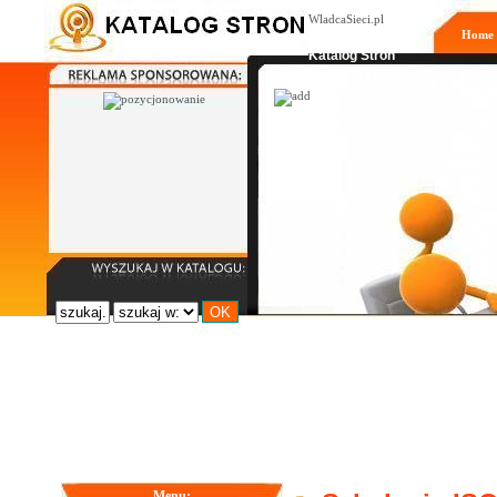
WladcaSieci.pl
Home
Moderowany
Katalog Stron
Menu: