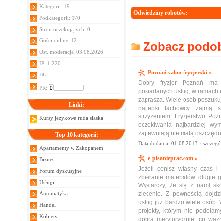
Kategorii: 19
Odwiedziny robotów:
Podkategorii: 170
Stron oczekujących: 0
Gości online: 12
Zobacz podobn
Ost. moderacja: 03.08.2026
IP: 1,220
Poznań salon fryzjerski »
BL:
Dobry fryzjer Poznań ma 
PR:
posiadanych usług, w ramach in
zaprasza. Wiele osób poszukuj
Linki:
najlepsi fachowcy zajmą s
strzyżeniem. Fryzjerstwo Poz
Kursy jezykowe ruda slaska
oczekiwania najbardziej wy
zapewniają nie małą oszczędn
Top 10 kategorii:
Data dodania: 01 08 2013 ·
szczegó
Apartamenty w Zakopanem
e-pisanieprac.com »
Biznes
Jeżeli cenisz własny czas i
Forum dyskusyjne
zbieranie materiałów długie 
Usługi
Wystarczy, że się z nami sk
Automatyka
zlecenie. Z pewnością dojdz
usług już bardzo wiele osób. 
Handel
projekty, którym nie podoła
Kobiety
dobra merytorycznie, co waż