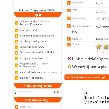
Wyświetleń:
639
CTR:
3.6%
Reklama Twojej strony TUTAJ!
Top 10:
Data dodania:
19 02 
Usługi koparko Ładowarka
Szczecin-DareXplant
Słowa kluczowe:
wdroże
Śmieszne filmiki
iso
Naturalne powiększanie biustu
Kategorie:
Edukacja i
Bezpłatny katalog stron
Ocena:
Tworzenie stron www
Ocena:
3
Biura nieruchomości ze Śląska
Sprzątanie Pruszków
Link nie działa/spam
Program pit 2014 - łatwe i
Wyróżnij ten wpis 
bezbłędne pity
www.ozdobybozonarodzeniowe.co.pl
Podlinkuj stronę www.incert.pl:
tanie noclegi kraków
Statystyka PageRank:
1395
Statystyki katalogu:
Stron: 1395