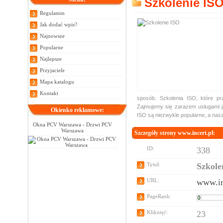
Szkolenie IS
Regulamin
Jak dodać wpis?
Najnowsze
Popularne
Najlepsze
Przyjaciele
Mapa katalogu
Kontakt
sposób. Szkolenia ISO, które p
Zajmujemy się zarazem usługami 
Okienko reklamowe:
ISO są niezwykle popularne, a nasz
Okna PCV Warszawa - Drzwi PCV
Warszawa
Szczegóły strony www.incert.pl:
ID:
338
Tytuł:
Szkole
URL:
www.in
PageRank:
Kliknięć:
23