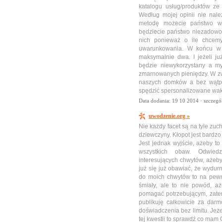
katalogu usług/produktów z
Według mojej opinii nie nal
metodę możecie państwo wy
będziecie państwo niezadowol
nich ponieważ o ile chcem
uwarunkowania. W końcu w 
maksymalnie dwa. I jeżeli ju
będzie niewykorzystany a m
zmarnowanych pieniędzy. W z
naszych domków a bez wątpi
spędzić spersonalizowane wak
Data dodania: 19 10 2014 ·
szczegó
uwodzenie.org »
Nie każdy facet są na tyle zuc
dziewczyny. Kłopot jest bardz
Jest jednak wyjście, ażeby t
wszystkich obaw. Odwied
interesujących chwytów, ażeb
już się już obawiać, że wydurn
do moich chwytów to na pewno
śmiały, ale to nie powód, 
pomagać potrzebującym, zat
publikuję całkowicie za darm
doświadczenia bez limitu. Jeż
tej kwestii to sprawdź co mam 