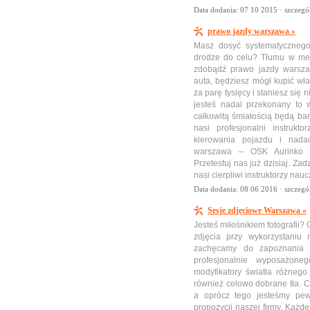
Data dodania: 07 10 2015 ·
szczegó
prawo jazdy warszawa »
Masz dosyć systematycznego
drodze do celu? Tłumu w metr
zdobądź prawo jazdy warsza
auta, będziesz mógł kupić wł
za parę tysięcy i staniesz się 
jesteś nadal przekonany to
całkowitą śmiałością będą bar
nasi profesjonalni instruk
kierowania pojazdu i nada
warszawa – OSK Aurinko m
Przetestuj nas już dzisiaj. Za
nasi cierpliwi instruktorzy nau
Data dodania: 08 06 2016 ·
szczegó
Sesje zdjęciowe Warszawa »
Jesteś miłośnikiem fotografii
zdjęcia przy wykorzystaniu 
zachęcamy do zapoznania 
profesjonalnie wyposażone
modyfikatory światła różnego 
również celowo dobrane tła. C
a oprócz tego jesteśmy pe
propozycji naszej firmy. Każ