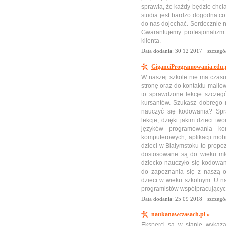
sprawia, że każdy będzie chci
studia jest bardzo dogodna co
do nas dojechać. Serdecznie n
Gwarantujemy profesjonalizm
klienta.
Data dodania: 30 12 2017 ·
szczegó
GiganciProgramowania.edu.pl
W naszej szkole nie ma czasu
stronę oraz do kontaktu mailo
to sprawdzone lekcje szczegó
kursantów. Szukasz dobrego 
nauczyć się kodowania? Spr
lekcje, dzięki jakim dzieci t
języków programowania ko
komputerowych, aplikacji mob
dzieci w Białymstoku to propoz
dostosowane są do wieku mło
dziecko nauczyło się kodowa
do zapoznania się z naszą 
dzieci w wieku szkolnym. U na
programistów współpracującyc
Data dodania: 25 09 2018 ·
szczegó
naukanawczasach.pl »
Eksperci są w stanie wykaz