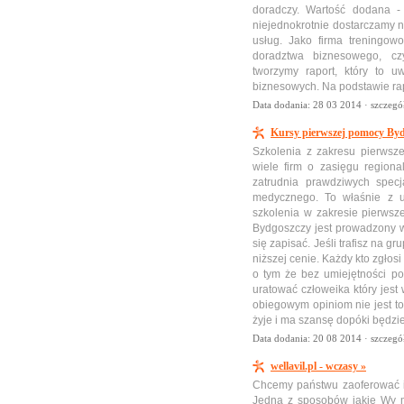
doradczy. Wartość dodana -
niejednokrotnie dostarczamy
usług. Jako firma treningow
doradztwa biznesowego, c
tworzymy raport, który to u
biznesowych. Na podstawie ra
Data dodania: 28 03 2014 ·
szczegó
Kursy pierwszej pomocy Byd
Szkolenia z zakresu pierwsz
wiele firm o zasięgu regiona
zatrudnia prawdziwych specj
medycznego. To właśnie z us
szkolenia w zakresie pierws
Bydgoszczy jest prowadzony w 
się zapisać. Jeśli trafisz na g
niższej cenie. Każdy kto zgłos
o tym że bez umiejętności p
uratować człoweika który jest
obiegowym opiniom nie jest to
żyje i ma szansę dopóki będzi
Data dodania: 20 08 2014 ·
szczegó
wellavil.pl - wczasy »
Chcemy państwu zaoferować i
Jedną z sposobów jakie Wy m