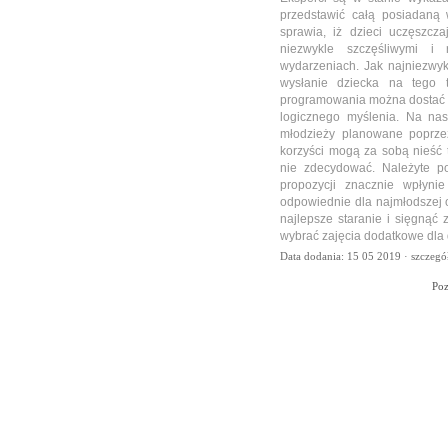
przedstawić całą posiadaną 
sprawia, iż dzieci uczęszcz
niezwykle szczęśliwymi i
wydarzeniach. Jak najniezwy
wysłanie dziecka na tego 
programowania można dostać n
logicznego myślenia. Na na
młodzieży planowane poprzez
korzyści mogą za sobą nieść t
nie zdecydować. Należyte po
propozycji znacznie wpłyni
odpowiednie dla najmłodszej 
najlepsze staranie i sięgnąć 
wybrać zajęcia dodatkowe dla 
Data dodania: 15 05 2019 ·
szczegó
Po