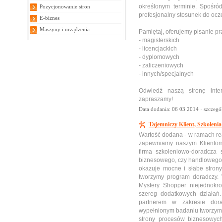
określonym terminie. Spośró
Pozycjonowanie stron
profesjonalny stosunek do ocze
E-biznes
Maszyny i urządzenia
Pamiętaj, oferujemy pisanie pr
- magisterskich
- licencjackich
- dyplomowych
- zaliczeniowych
- innych/specjalnych
Odwiedź naszą stronę inte
zapraszamy!
Data dodania: 06 03 2014 ·
szczegó
Tajemniczy Klient, Szkoleni
Wartość dodana - w ramach rea
zapewniamy naszym Klientom
firma szkoleniowo-doradcza 
biznesowego, czy handlowego.
okazuje mocne i słabe stron
tworzymy program doradczy. 
Mystery Shopper niejednokr
szereg dodatkowych działań.
partnerem w zakresie dor
wypełnionym badaniu tworzymy 
strony procesów biznesowych