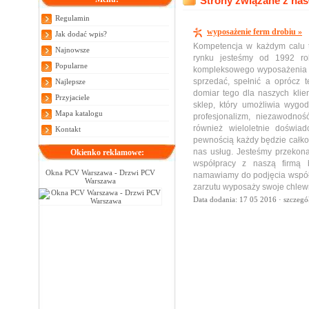
Strony związane z ha
Regulamin
wyposażenie ferm drobiu »
Jak dodać wpis?
Kompetencja w każdym calu to
Najnowsze
rynku jesteśmy od 1992 ro
Popularne
kompleksowego wyposażenia f
sprzedać, spełnić a oprócz 
Najlepsze
domiar tego dla naszych kli
Przyjaciele
sklep, który umożliwia wygo
Mapa katalogu
profesjonalizm, niezawodnoś
również wieloletnie doświad
Kontakt
pewnością każdy będzie całko
nas usług. Jesteśmy przekona
Okienko reklamowe:
współpracy z naszą firmą 
Okna PCV Warszawa - Drzwi PCV
namawiamy do podjęcia współ
Warszawa
zarzutu wyposaży swoje chlewn
Data dodania: 17 05 2016 ·
szczegó