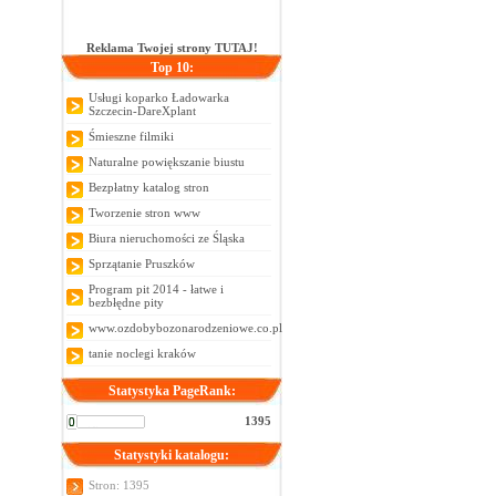
Reklama Twojej strony TUTAJ!
Top 10:
Usługi koparko Ładowarka
Szczecin-DareXplant
Śmieszne filmiki
Naturalne powiększanie biustu
Bezpłatny katalog stron
Tworzenie stron www
Biura nieruchomości ze Śląska
Sprzątanie Pruszków
Program pit 2014 - łatwe i
bezbłędne pity
www.ozdobybozonarodzeniowe.co.pl
tanie noclegi kraków
Statystyka PageRank:
1395
Statystyki katalogu:
Stron: 1395