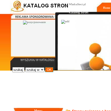
WladcaSieci.pl
Home
Moderowany
Katalog Stron
Menu: