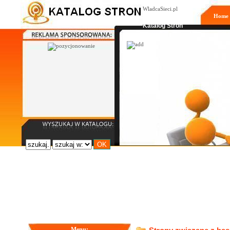
WladcaSieci.pl
Home
Moderowany
Katalog Stron
Menu: