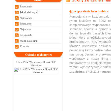
Strony związane z has
Regulamin
wyposażenie ferm drobiu »
Jak dodać wpis?
Kompetencja w każdym calu to
Najnowsze
rynku jesteśmy od 1992 ro
Popularne
kompleksowego wyposażenia f
sprzedać, spełnić a oprócz 
Najlepsze
domiar tego dla naszych kli
Przyjaciele
sklep, który umożliwia wygo
Mapa katalogu
profesjonalizm, niezawodnoś
również wieloletnie doświad
Kontakt
pewnością każdy będzie całko
nas usług. Jesteśmy przekona
Okienko reklamowe:
współpracy z naszą firmą 
Okna PCV Warszawa - Drzwi PCV
namawiamy do podjęcia współ
Warszawa
zarzutu wyposaży swoje chlewn
Data dodania: 17 05 2016 ·
szczegó