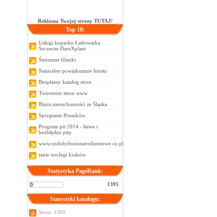
Reklama Twojej strony TUTAJ!
Top 10:
Usługi koparko Ładowarka
Szczecin-DareXplant
Śmieszne filmiki
Naturalne powiększanie biustu
Bezpłatny katalog stron
Tworzenie stron www
Biura nieruchomości ze Śląska
Sprzątanie Pruszków
Program pit 2014 - łatwe i
bezbłędne pity
www.ozdobybozonarodzeniowe.co.pl
tanie noclegi kraków
Statystyka PageRank:
1395
Statystyki katalogu:
Stron: 1395