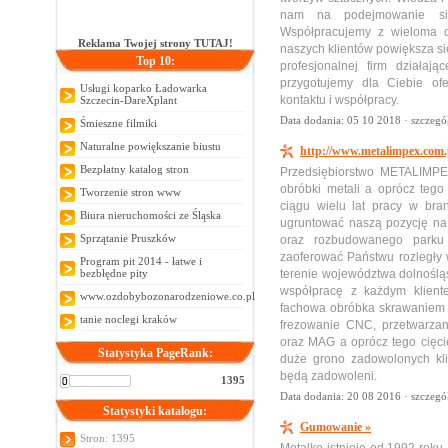
nam na podejmowanie się 
Współpracujemy z wieloma d
Reklama Twojej strony TUTAJ!
naszych klientów powiększa si
Top 10:
profesjonalnej firm działaj
przygotujemy dla Ciebie ofe
Usługi koparko Ładowarka
kontaktu i współpracy.
Szczecin-DareXplant
Data dodania: 05 10 2018 ·
szczegó
Śmieszne filmiki
Naturalne powiększanie biustu
http://www.metalimpex.com.
Bezpłatny katalog stron
Przedsiębiorstwo METALIMPEX
obróbki metali a oprócz tego
Tworzenie stron www
ciągu wielu lat pracy w bra
Biura nieruchomości ze Śląska
ugruntować naszą pozycję na
Sprzątanie Pruszków
oraz rozbudowanego park
zaoferować Państwu rozległy 
Program pit 2014 - łatwe i
bezbłędne pity
terenie województwa dolnośląs
współpracę z każdym kliente
www.ozdobybozonarodzeniowe.co.pl
fachowa obróbka skrawaniem m
tanie noclegi kraków
frezowanie CNC, przetwarzan
oraz MAG a oprócz tego cięcie
Statystyka PageRank:
duże grono zadowolonych kli
będą zadowoleni.
1395
Data dodania: 20 08 2016 ·
szczegó
Statystyki katalogu:
Gumowanie »
Stron: 1395
Metalko istnieje od 1992 roku.