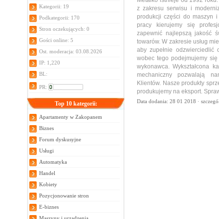
Kategorii: 19
z zakresu serwisu i moderniz
produkcji części do maszyn i
Podkategorii: 170
pracy kierujemy się profe
Stron oczekujących: 0
zapewnić najlepszą jakość 
Gości online: 5
towarów. W zakresie usług mie
aby zupełnie odzwierciedlić
Ost. moderacja: 03.08.2026
wobec tego podejmujemy się 
IP: 1,220
wykonawca. Wykształcona ka
BL:
mechaniczny pozwalają na
Klientów. Nasze produkty sprz
PR:
produkujemy na eksport. Spraw
Data dodania: 28 01 2018 ·
szczegó
Top 10 kategorii:
Apartamenty w Zakopanem
Biznes
Forum dyskusyjne
Usługi
Automatyka
Handel
Kobiety
Pozycjonowanie stron
E-biznes
Maszyny i urządzenia