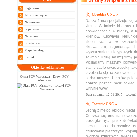
Strony związane z hasł
Regulamin
Obróbka CNC »
Jak dodać wpis?
Nasza firma specjalizuje się
Najnowsze
zimno. W trakcie kilkunastu 
Popularne
doświadczenie w branży, a t
Najlepsze
klientów. Głównym kierunk
zleceniowa, a w szczególn
Przyjaciele
skrawaniem, regeneracja i
Mapa katalogu
wytwarzaniem nietypowych de
zakresie usług naszej firmy p
Kontakt
Posiadamy maszyny konwenc
Okienko reklamowe:
stanie zaoferować wysoką jako
przekłada się na zadowolenie 
Okna PCV Warszawa - Drzwi PCV
liczba naszych klientów pole
Warszawa
dobrze poznać nasz zakład,
witrynie www.
Data dodania: 12 01 2015 ·
szczegó
Toczenie CNC »
Jedną z metod obróbki metali 
Odbywa się ono na nowoczes
obsługiwanych przez doświad
toczenia posiada również usłu
szlifowania płaszczyzn. Zajmu
tworzyw sztucznych. Wiedza 