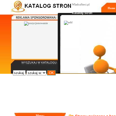
WladcaSieci.pl
Home
Moderowany
Katalog Stron
Menu: