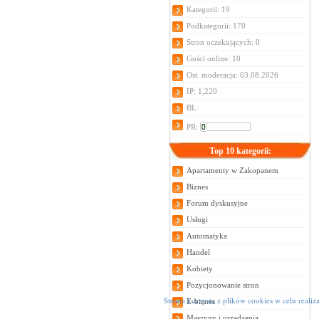
Kategorii: 19
Podkategorii: 170
Stron oczekujących: 0
Gości online: 10
Ost. moderacja: 03.08.2026
IP: 1,220
BL:
PR:
Top 10 kategorii:
Apartamenty w Zakopanem
Biznes
Forum dyskusyjne
Usługi
Automatyka
Handel
Kobiety
Pozycjonowanie stron
Strona korzysta z plików cookies w celu realiza
E-biznes
Maszyny i urządzenia