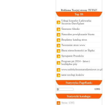
Reklama Twojej strony TUTAJ!
Top 10:
Usługi koparko Ładowarka
Szczecin-DareXplant
Śmieszne filmiki
Naturalne powiększanie biustu
Bezpłatny katalog stron
Tworzenie stron www
Biura nieruchomości ze Śląska
Sprzątanie Pruszków
Program pit 2014 - łatwe i
bezbłędne pity
www.ozdobybozonarodzeniowe.co.pl
tanie noclegi kraków
Statystyka PageRank:
1395
Statystyki katalogu:
Stron: 1395