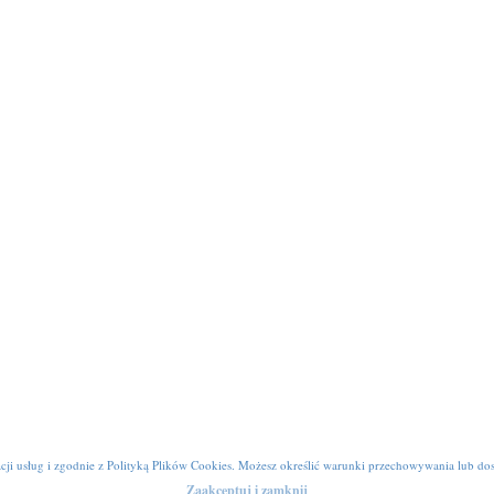
cji usług i zgodnie z
Polityką Plików Cookies
. Możesz określić warunki przechowywania lub dos
Zaakceptuj i zamknij