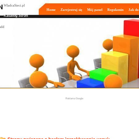
WladcaSieci.pl
Home
Zarejestruj się
Mój panel
Regulamin
Jak do
Moderowany
Katalog Stron
Reklama Google