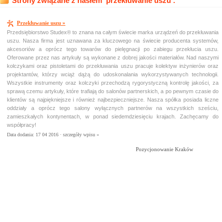
Strony związane z hasłem 'przekłuwanie uszu':
Przekłuwanie uszu »
Przedsiębiorstwo Studex® to znana na całym świecie marka urządzeń do przekłuwania
uszu. Nasza firma jest uznawana za kluczowego na świecie producenta systemów,
akcesoriów a oprócz tego towarów do pielęgnacji po zabiegu przekłucia uszu.
Oferowane przez nas artykuły są wykonane z dobrej jakości materiałów. Nad naszymi
kolczykami oraz pistoletami do przekłuwania uszu pracuje kolektyw inżynierów oraz
projektantów, którzy wciąż dążą do udoskonalania wykorzystywanych technologii.
Wszystkie instrumenty oraz kolczyki przechodzą rygorystyczną kontrolę jakości, za
sprawą czemu artykuły, które trafiają do salonów partnerskich, a po pewnym czasie do
klientów są najpiękniejsze i również najbezpieczniejsze. Nasza spółka posiada liczne
oddziały a oprócz tego salony wyłącznych partnerów na wszystkich sześciu,
zamieszkałych kontynentach, w ponad siedemdziesięciu krajach. Zachęcamy do
współpracy!
Data dodania: 17 04 2016 ·
szczegóły wpisu »
Pozycjonowanie Kraków