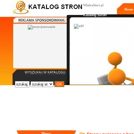
WladcaSieci.pl
Home
Moderowany
Katalog Stron
Menu: