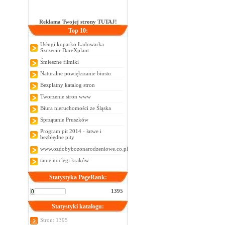
Reklama Twojej strony TUTAJ!
Top 10:
Usługi koparko Ładowarka
Szczecin-DareXplant
Śmieszne filmiki
Naturalne powiększanie biustu
Bezpłatny katalog stron
Tworzenie stron www
Biura nieruchomości ze Śląska
Sprzątanie Pruszków
Program pit 2014 - łatwe i
bezbłędne pity
www.ozdobybozonarodzeniowe.co.pl
tanie noclegi kraków
Statystyka PageRank:
1395
Statystyki katalogu:
Stron: 1395