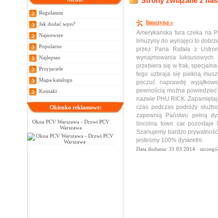
Strony związane z hasł
Regulamin
limuzyna »
Jak dodać wpis?
Amerykańska fura czeka na Pa
Najnowsze
limuzyny do wynajęci to dobrze
Popularne
przez Pana Rafała z Ustron
wynajmowania luksusowych 
Najlepsze
przebiera się w frak, specjalna
Przyjaciele
tego uzbraja się piekną musz
Mapa katalogu
poczuć naprawdę wyjątkowo
pewnością można powiedzieć 
Kontakt
nazwie PHU RICK. Zapamiętajc
czas podczas podróży służbo
Okienko reklamowe:
zapewnią Państwu pełną dys
Okna PCV Warszawa - Drzwi PCV
lincolna town car pozostaje 
Warszawa
Szanujemy bardzo prywatność 
jesteśmy 100% dyskretni.
Data dodania: 31 03 2014 ·
szczegó